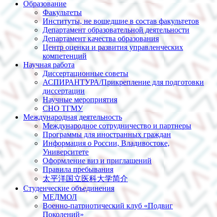
Образование
Факультеты
Институты, не вошедшие в состав факультетов
Департамент образовательной деятельности
Департамент качества образования
Центр оценки и развития управленческих
компетенций
Научная работа
Диссертационные советы
АСПИРАНТУРА/Прикрепление для подготовки
диссертации
Научные мероприятия
СНО ТГМУ
Международная деятельность
Международное сотрудничество и партнеры
Программы для иностранных граждан
Информация о России, Владивостоке,
Университете
Оформление виз и приглашений
Правила пребывания
太平洋国立医科大学简介
Студенческие объединения
МЕДМОЛ
Военно-патриотический клуб «Подвиг
Поколений»