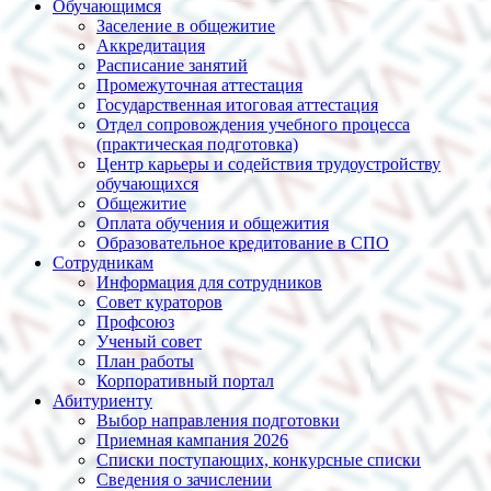
Обучающимся
Заселение в общежитие
Аккредитация
Расписание занятий
Промежуточная аттестация
Государственная итоговая аттестация
Отдел сопровождения учебного процесса
(практическая подготовка)
Центр карьеры и содействия трудоустройству
обучающихся
Общежитие
Оплата обучения и общежития
Образовательное кредитование в СПО
Сотрудникам
Информация для сотрудников
Совет кураторов
Профсоюз
Ученый совет
План работы
Корпоративный портал
Абитуриенту
Выбор направления подготовки
Приемная кампания 2026
Списки поступающих, конкурсные списки
Сведения о зачислении