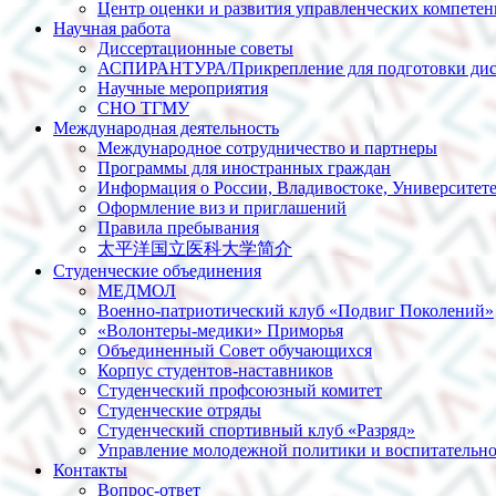
Центр оценки и развития управленческих компете
Научная работа
Диссертационные советы
АСПИРАНТУРА/Прикрепление для подготовки дис
Научные мероприятия
СНО ТГМУ
Международная деятельность
Международное сотрудничество и партнеры
Программы для иностранных граждан
Информация о России, Владивостоке, Университет
Оформление виз и приглашений
Правила пребывания
太平洋国立医科大学简介
Студенческие объединения
МЕДМОЛ
Военно-патриотический клуб «Подвиг Поколений»
«Волонтеры-медики» Приморья
Объединенный Совет обучающихся
Корпус студентов-наставников
Студенческий профсоюзный комитет
Студенческие отряды
Студенческий спортивный клуб «Разряд»
Управление молодежной политики и воспитательно
Контакты
Вопрос-ответ