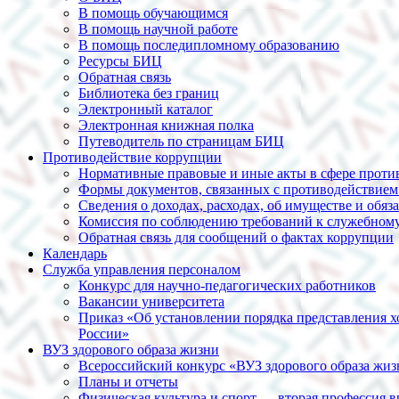
В помощь обучающимся
В помощь научной работе
В помощь последипломному образованию
Ресурсы БИЦ
Обратная связь
Библиотека без границ
Электронный каталог
Электронная книжная полка
Путеводитель по страницам БИЦ
Противодействие коррупции
Нормативные правовые и иные акты в сфере проти
Формы документов, связанных с противодействием
Сведения о доходах, расходах, об имуществе и обяз
Комиссия по соблюдению требований к служебному
Обратная связь для сообщений о фактах коррупции
Календарь
Служба управления персоналом
Конкурс для научно-педагогических работников
Вакансии университета
Приказ «Об установлении порядка представления 
России»
ВУЗ здорового образа жизни
Всероссийский конкурс «ВУЗ здорового образа жи
Планы и отчеты
Физическая культура и спорт — вторая профессия в