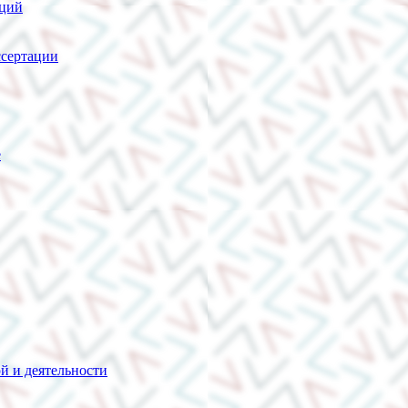
нций
сертации
е
й и деятельности