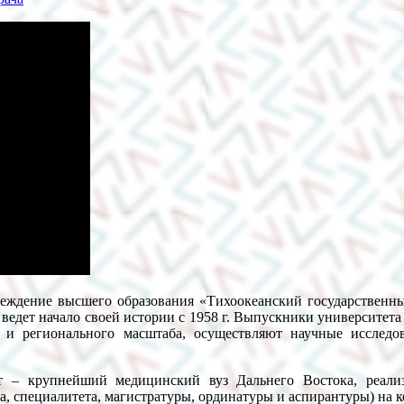
чреждение высшего образования «Тихоокеанский государственн
ет начало своей истории с 1958 г. Выпускники университета р
о и регионального масштаба, осуществляют научные иссле
 – крупнейший медицинский вуз Дальнего Востока, реализ
, специалитета, магистратуры, ординатуры и аспирантуры) на к