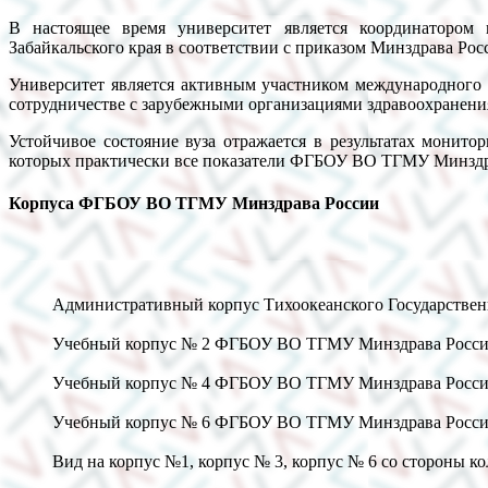
В настоящее время университет является координатором 
Забайкальского края в соответствии с приказом Минздрава Росс
Университет является активным участником международного 
сотрудничестве с зарубежными организациями здравоохранени
Устойчивое состояние вуза отражается в результатах монит
которых практически все показатели ФГБОУ ВО ТГМУ Минздр
Корпуса ФГБОУ ВО ТГМУ Минздрава России
Административный корпус Тихоокеанского Государствен
Учебный корпус № 2 ФГБОУ ВО ТГМУ Минздрава России,
Учебный корпус № 4 ФГБОУ ВО ТГМУ Минздрава России,
Учебный корпус № 6 ФГБОУ ВО ТГМУ Минздрава России,
Вид на корпус №1, корпус № 3, корпус № 6 со стороны к