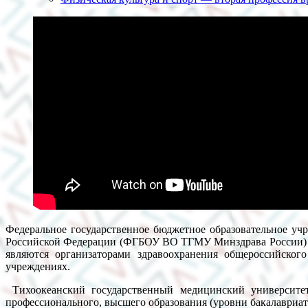
Федеральное государственное бюджетное образовательное у
Российской Федерации (ФГБОУ ВО ТГМУ Минздрава России) вед
являются организаторами здравоохранения общероссийског
учреждениях.
Тихоокеанский государственный медицинский университет
профессионального, высшего образования (уровни бакалавриата