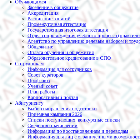
Обучающимся
Заселение в общежитие
Аккредитация
Расписание занятий
Промежуточная аттестация
Государственная итоговая аттестация
Отдел сопровождения учебного процесса (практиче
Агентство по управлению целевым набором и трудо
Общежитие
Оплата обучения и общежития
Образовательное кредитование в СПО
Сотрудникам
Информация для сотрудников
Совет кураторов
Профсоюз
Ученый совет
План работы
Корпоративный портал
Абитуриенту
Выбор направления подготовки
Приемная кампания 2026
Списки поступающих, конкурсные списки
Сведения о зачислении
Информация по восстановлениям и переводам
Информация для лиц с ограниченными возможност