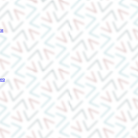
ии
тер