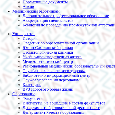
Нормативные документы
Архив
Медицинским работникам
Дополнительное профессиональное образование
Аккредитация специалистов
Комиссия по проведению промежуточной аттестац
Университет
История
Сведения об образовательной организации
Южно-Сахалинский филиал
Стоматологическая клиника
Учебно-производственная аптека
Медико-генетический центр
Региональный медицинский образовательный клас
Служба психологического здоровья
Библиотечно-информационный центр
Служба управления персоналом
Календарь
ВУЗ здорового образа жизни
Образование
Факультеты
Институты, не вошедшие в состав факультетов
Департамент образовательной деятельности
Департамент качества образования