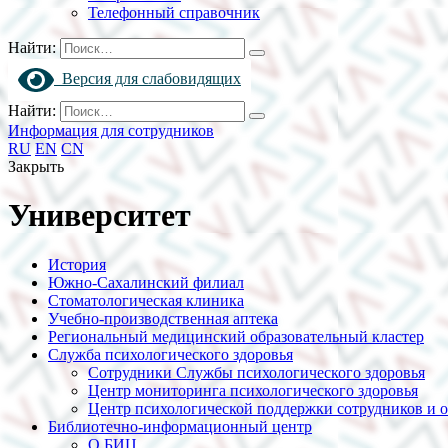
Телефонный справочник
Найти:
Версия для слабовидящих
Найти:
Информация для сотрудников
RU
EN
CN
Закрыть
Университет
История
Южно-Сахалинский филиал
Стоматологическая клиника
Учебно-производственная аптека
Региональный медицинский образовательный кластер
Служба психологического здоровья
Сотрудники Службы психологического здоровья
Центр мониторинга психологического здоровья
Центр психологической поддержки сотрудников и 
Библиотечно-информационный центр
О БИЦ