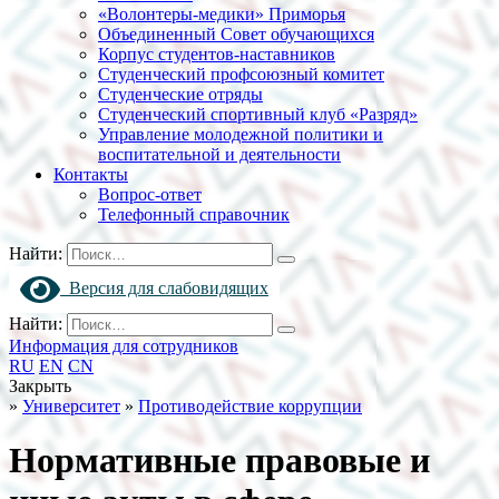
«Волонтеры-медики» Приморья
Объединенный Совет обучающихся
Корпус студентов-наставников
Студенческий профсоюзный комитет
Студенческие отряды
Студенческий спортивный клуб «Разряд»
Управление молодежной политики и
воспитательной и деятельности
Контакты
Вопрос-ответ
Телефонный справочник
Найти:
Версия для слабовидящих
Найти:
Информация для сотрудников
RU
EN
CN
Закрыть
»
Университет
»
Противодействие коррупции
Нормативные правовые и