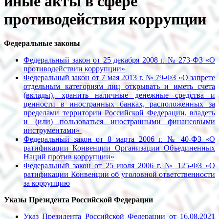
иные акты в сфере
противодействия коррупции
Федеральные законы
Федеральный закон от 25 декабря 2008 г. № 273-ФЗ «О
противодействии коррупции»
Федеральный закон от 7 мая 2013 г. № 79-ФЗ «О запрете
отдельным категориям лиц открывать и иметь счета
(вклады), хранить наличные денежные средства и
ценности в иностранных банках, расположенных за
пределами территории Российской Федерации, владеть
и (или) пользоваться иностранными финансовыми
инструментами»
Федеральный закон от 8 марта 2006 г. № 40-ФЗ «О
ратификации Конвенции Организации Объединенных
Наций против коррупции»
Федеральный закон от 25 июля 2006 г. № 125-ФЗ «О
ратификации Конвенции об уголовной ответственности
за коррупцию
Указы Президента Российской Федерации
Указ Президента Российской Федерации от 16.08.2021