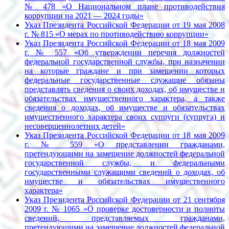
№ 478 «О Национальном плане противодействия
коррупции на 2021 — 2024 годы»
Указ Президента Российской Федерации от 19 мая 2008
г. № 815 «О мерах по противодействию коррупции»
Указ Президента Российской Федерации от 18 мая 2009
г. № 557 «Об утверждении перечня должностей
федеральной государственной службы, при назначении
на которые граждане и при замещении которых
федеральные государственные служащие обязаны
представлять сведения о своих доходах, об имуществе и
обязательствах имущественного характера, а также
сведения о доходах, об имуществе и обязательствах
имущественного характера своих супруги (супруга) и
несовершеннолетних детей»
Указ Президента Российской Федерации от 18 мая 2009
г. № 559 «О представлении гражданами,
претендующими на замещение должностей федеральной
государственной службы, и федеральными
государственными служащими сведений о доходах, об
имуществе и обязательствах имущественного
характера»
Указ Президента Российской Федерации от 21 сентября
2009 г. № 1065 «О проверке достоверности и полноты
сведений, представляемых гражданами,
претендующими на замещение должностей федеральной