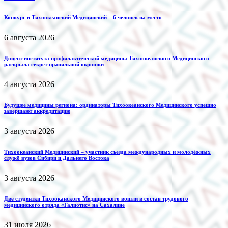
Конкурс в Тихоокеанский Медицинский – 6 человек на место
6 августа 2026
Доцент института профилактической медицины Тихоокеанского Медицинского
раскрыла секрет правильной окрошки
4 августа 2026
Будущее медицины региона: ординаторы Тихоокеанского Медицинского успешно
завершают аккредитацию
3 августа 2026
Тихоокеанский Медицинский – участник съезда международных и молодёжных
служб вузов Сибири и Дальнего Востока
3 августа 2026
Две студентки Тихооканского Медицинского вошли в состав трудового
медицинского отряда «Галиотис» на Сахалине
31 июля 2026