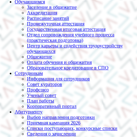
Обучающимся
Заселение в общежитие
Аккредитация
Расписание занятий
Промежуточная аттестация
Государственная итоговая аттестация
Отдел сопровождения учебного процесса
(практическая подготовка)
Центр карьеры и содействия трудоустройству
обучающихся
Общежитие
Оплата обучения и общежития
Образовательное кредитование в СПО
Сотрудникам
Информация для сотрудников
Совет кураторов
Профсоюз
Ученый совет
План работы
Корпоративный портал
Абитуриенту
Выбор направления подготовки
Приемная кампания 2026
Списки поступающих, конкурсные списки
Сведения о зачислении