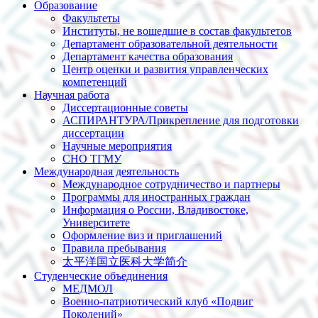
Образование
Факультеты
Институты, не вошедшие в состав факультетов
Департамент образовательной деятельности
Департамент качества образования
Центр оценки и развития управленческих
компетенций
Научная работа
Диссертационные советы
АСПИРАНТУРА/Прикрепление для подготовки
диссертации
Научные мероприятия
СНО ТГМУ
Международная деятельность
Международное сотрудничество и партнеры
Программы для иностранных граждан
Информация о России, Владивостоке,
Университете
Оформление виз и приглашений
Правила пребывания
太平洋国立医科大学简介
Студенческие объединения
МЕДМОЛ
Военно-патриотический клуб «Подвиг
Поколений»