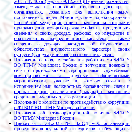
2013 г. N 462н (ред. от 09.12.2016)Перечень должностей,
замещаемых на основании трудового договора в
организациях, созданных для выполнения задач,
поставленных перед Министерством здравоохранения
Российской Федерации, при назначении на которые и
при замещении которых граждане обязаны представлять
сведения о своих доходах, расходах, об имуществе и
обязательствах имущественного характера, а также
сведения о доходах, расходах, об имуществе и
обязательствах имущественного характера своих
супруги (супруга) и несовершеннолетних детей.
Положение о порядке сообщения работниками ФГБОУ
ВО ТГМУ Минздрава России о получении подарка в
связи с протокольными мероприятиями, служебными
командировками и другими официальными
мероприятиями, участие в которых связано с
исполнением ими должностных обязанностей, сдачи и
оценки подарка, реализации (выкупа) и зачисления
средств, вырученных от его реализации
Положение о комиссии по противодействию коррупции
в ФГБОУ ВО ТГМУ Минздрава России
Положение об антикоррупционной политике ФГБОУ
ВО ТГМУ Минздрава России
Приказ от 31.01.2025 № 32-ОД «Об организации
проведения консультаций сотрудников и обучающихся