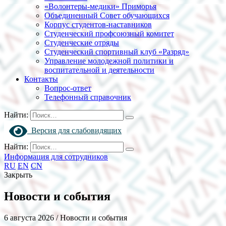
«Волонтеры-медики» Приморья
Объединенный Совет обучающихся
Корпус студентов-наставников
Студенческий профсоюзный комитет
Студенческие отряды
Студенческий спортивный клуб «Разряд»
Управление молодежной политики и
воспитательной и деятельности
Контакты
Вопрос-ответ
Телефонный справочник
Найти:
Версия для слабовидящих
Найти:
Информация для сотрудников
RU
EN
CN
Закрыть
Новости и события
6 августа 2026 / Новости и события