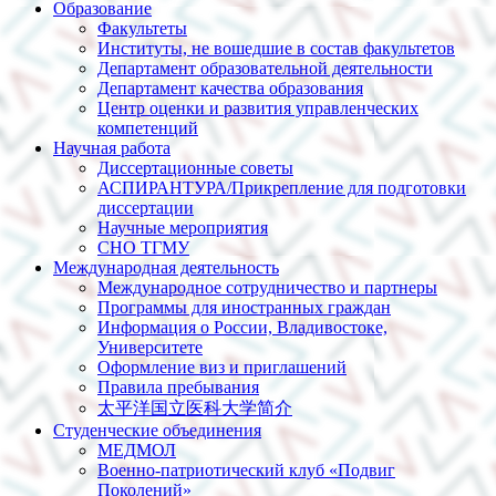
Образование
Факультеты
Институты, не вошедшие в состав факультетов
Департамент образовательной деятельности
Департамент качества образования
Центр оценки и развития управленческих
компетенций
Научная работа
Диссертационные советы
АСПИРАНТУРА/Прикрепление для подготовки
диссертации
Научные мероприятия
СНО ТГМУ
Международная деятельность
Международное сотрудничество и партнеры
Программы для иностранных граждан
Информация о России, Владивостоке,
Университете
Оформление виз и приглашений
Правила пребывания
太平洋国立医科大学简介
Студенческие объединения
МЕДМОЛ
Военно-патриотический клуб «Подвиг
Поколений»