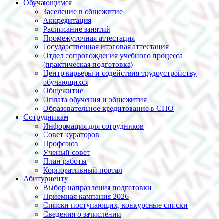
Обучающимся
Заселение в общежитие
Аккредитация
Расписание занятий
Промежуточная аттестация
Государственная итоговая аттестация
Отдел сопровождения учебного процесса
(практическая подготовка)
Центр карьеры и содействия трудоустройству
обучающихся
Общежитие
Оплата обучения и общежития
Образовательное кредитование в СПО
Сотрудникам
Информация для сотрудников
Совет кураторов
Профсоюз
Ученый совет
План работы
Корпоративный портал
Абитуриенту
Выбор направления подготовки
Приемная кампания 2026
Списки поступающих, конкурсные списки
Сведения о зачислении