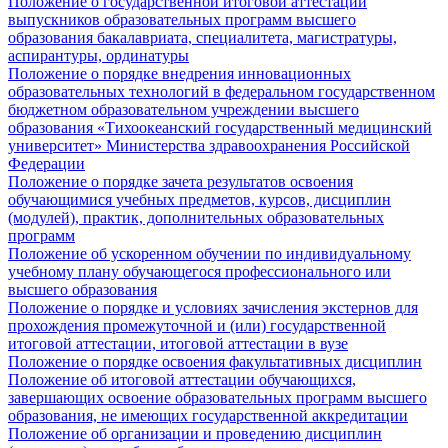
Положение о государственной итоговой аттестации
выпускников образовательных программ высшего
образования бакалавриата, специалитета, магистратуры,
аспирантуры, ординатуры
Положение о порядке внедрения инновационных
образовательных технологий в федеральном государственном
бюджетном образовательном учреждении высшего
образования «Тихоокеанский государственный медицинский
университет» Министерства здравоохранения Российской
Федерации
Положение о порядке зачета результатов освоения
обучающимися учебных предметов, курсов, дисциплин
(модулей), практик, дополнительных образовательных
программ
Положение об ускоренном обучении по индивидуальному
учебному плану обучающегося профессионального или
высшего образования
Положение о порядке и условиях зачисления экстернов для
прохождения промежуточной и (или) государственной
итоговой аттестации, итоговой аттестации в вузе
Положение о порядке освоения факультативных дисциплин
Положение об итоговой аттестации обучающихся,
завершающих освоение образовательных программ высшего
образования, не имеющих государственной аккредитации
Положение об организации и проведению дисциплин