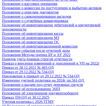
Положение о кассовых операциях
Положение о комиссии по поступлению и выбытию активов
Положение о передаче документов
Положение о санкционировании расходов
Положение о служебных командировках
Положение об инвентаризации дебиторской и кредиторской
задолженности
Положение об инвентаризации кассы
Положение об инвентаризации МЗ
Положение об инвентаризации ОС
Положение об инвентаризационной комиссии
Положение события после отчетной даты
Положения Методы оценки БУ и АУ 2022
Порядок учета бланков строгой отчетности
Приказ о внесении изменений и дополнений в УП на 2022г
Приказ от 28.12.2021 № 465-ОД
Приказ от 29.12.2022 № 534-ОД
Приложение к приказу от 29.12.2022 № 534-ОД
Изменение учетной политики на 2024г пр.561-ОД.
Положение о выдаче под отчет денежных средств
Положение об использовании ЭЦП
Положение об электронном документообороте
Приказ 359-ОД от 30.12.2025
Учетная политика с 2026 ТГМУ
19 Положение об организации и проведении внутреннего