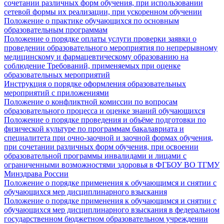
сочетании различных форм обучения, при использовании
сетевой формы их реализации, при ускоренном обучении
Положение о практике обучающихся по основным
образовательным программам
Положение о порядке оплаты услуги проверки заявки о
проведении образовательного мероприятия по непрерывному
медицинскому и фармацевтическому образованию на
соблюдение Требований, применяемых при оценке
образовательных мероприятий
Инструкция о порядке оформления образовательных
мероприятий с приложениями
Положение о конфликтной комиссии по вопросам
образовательного процесса и оценке знаний обучающихся
Положение о порядке проведения и объёме подготовки по
физической культуре по программам бакалавриата и
специалитета при очно-заочной и заочной формах обучения,
при сочетании различных форм обучения, при освоении
образовательной программы инвалидами и лицами с
ограниченными возможностями здоровья в ФГБОУ ВО ТГМУ
Минздрава России
Положение о порядке применения к обучающимся и снятии с
обучающихся мер дисциплинарного взыскания
Положение о порядке применения к обучающимся и снятии с
обучающихся мер дисциплинарного взыскания в федеральном
государственном бюджетном образовательном учреждении