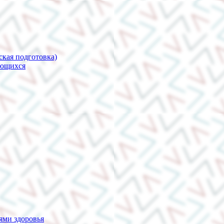
ская подготовка)
ающихся
ями здоровья