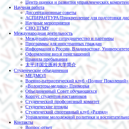
Центр оценки и развития управленческих компете
Научная работа
Диссертационные советы
АСПИРАНТУРА/Прикрепление для подготовки дис
Научные мероприятия
СНО ТГМУ
Международная деятельность
Международное сотрудничество и партнеры
Программы для иностранных граждан
Информация о России, Владивостоке, Университет
Оформление виз и приглашений
Правила пребывания
太平洋国立医科大学简介
Студенческие объединения
МЕДМОЛ
Военно-патриотический клуб «Подвиг Поколений»
«Волонтеры-медики» Приморья
Объединенный Совет обучающихся
Корпус студентов-наставников
Студенческий профсоюзный комитет
Студенческие отряды
Студенческий спортивный клуб «Разряд»
Управление молодежной политики и воспитательно
Контакты
Вопрос-ответ