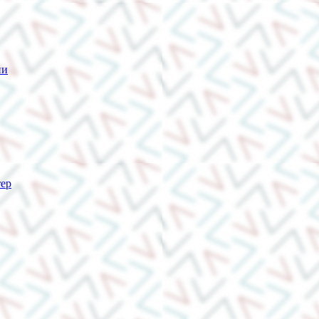
ии
тер