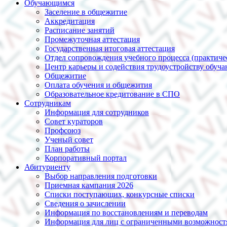
Обучающимся
Заселение в общежитие
Аккредитация
Расписание занятий
Промежуточная аттестация
Государственная итоговая аттестация
Отдел сопровождения учебного процесса (практиче
Центр карьеры и содействия трудоустройству обуч
Общежитие
Оплата обучения и общежития
Образовательное кредитование в СПО
Сотрудникам
Информация для сотрудников
Совет кураторов
Профсоюз
Ученый совет
План работы
Корпоративный портал
Абитуриенту
Выбор направления подготовки
Приемная кампания 2026
Списки поступающих, конкурсные списки
Сведения о зачислении
Информация по восстановлениям и переводам
Информация для лиц с ограниченными возможност