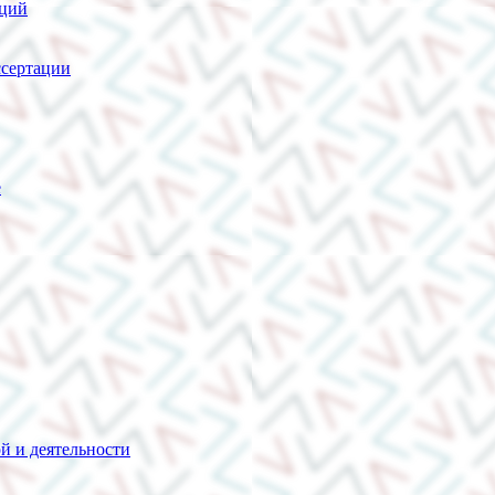
нций
сертации
е
й и деятельности