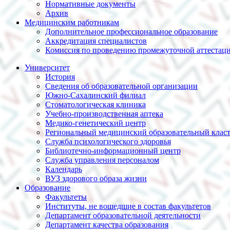
Нормативные документы
Архив
Медицинским работникам
Дополнительное профессиональное образование
Аккредитация специалистов
Комиссия по проведению промежуточной аттестац
Университет
История
Сведения об образовательной организации
Южно-Сахалинский филиал
Стоматологическая клиника
Учебно-производственная аптека
Медико-генетический центр
Региональный медицинский образовательный клас
Служба психологического здоровья
Библиотечно-информационный центр
Служба управления персоналом
Календарь
ВУЗ здорового образа жизни
Образование
Факультеты
Институты, не вошедшие в состав факультетов
Департамент образовательной деятельности
Департамент качества образования