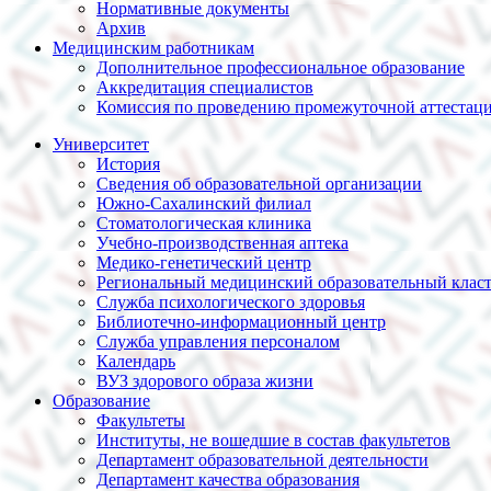
Нормативные документы
Архив
Медицинским работникам
Дополнительное профессиональное образование
Аккредитация специалистов
Комиссия по проведению промежуточной аттестац
Университет
История
Сведения об образовательной организации
Южно-Сахалинский филиал
Стоматологическая клиника
Учебно-производственная аптека
Медико-генетический центр
Региональный медицинский образовательный клас
Служба психологического здоровья
Библиотечно-информационный центр
Служба управления персоналом
Календарь
ВУЗ здорового образа жизни
Образование
Факультеты
Институты, не вошедшие в состав факультетов
Департамент образовательной деятельности
Департамент качества образования