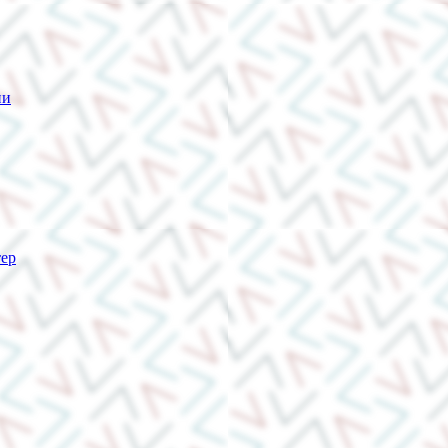
ии
тер