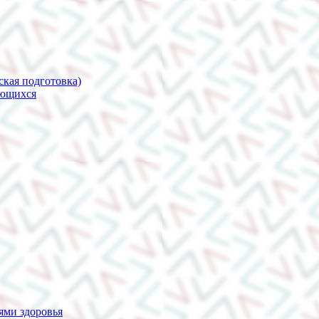
ская подготовка)
ающихся
ями здоровья