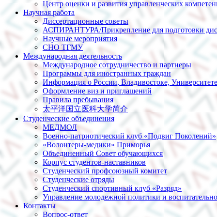
Центр оценки и развития управленческих компете
Научная работа
Диссертационные советы
АСПИРАНТУРА/Прикрепление для подготовки дис
Научные мероприятия
СНО ТГМУ
Международная деятельность
Международное сотрудничество и партнеры
Программы для иностранных граждан
Информация о России, Владивостоке, Университет
Оформление виз и приглашений
Правила пребывания
太平洋国立医科大学简介
Студенческие объединения
МЕДМОЛ
Военно-патриотический клуб «Подвиг Поколений»
«Волонтеры-медики» Приморья
Объединенный Совет обучающихся
Корпус студентов-наставников
Студенческий профсоюзный комитет
Студенческие отряды
Студенческий спортивный клуб «Разряд»
Управление молодежной политики и воспитательно
Контакты
Вопрос-ответ