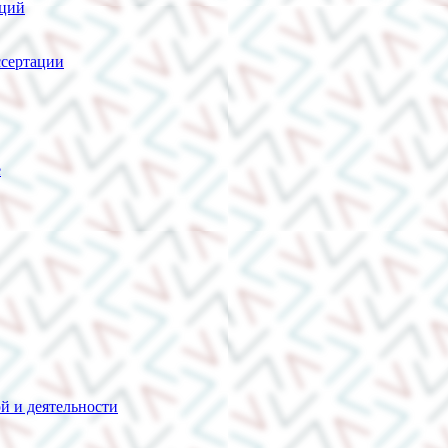
нций
сертации
е
й и деятельности