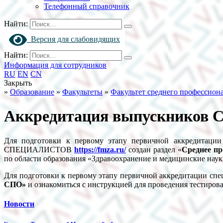
Телефонный справочник
Найти:
Версия для слабовидящих
Найти:
Информация для сотрудников
RU
EN
CN
Закрыть
»
Образование
»
Факультеты
»
Факультет среднего профессион
Аккредитация выпускников 
Для подготовки к первому этапу первичной аккредит
СПЕЦИАЛИСТОВ
https://fmza.ru/
создан раздел «
Среднее пр
по области образования «Здравоохранение и медицинские нау
Для подготовки к первому этапу первичной аккредитации спец
СПО»
и ознакомиться с инструкцией для проведения тестиров
Новости