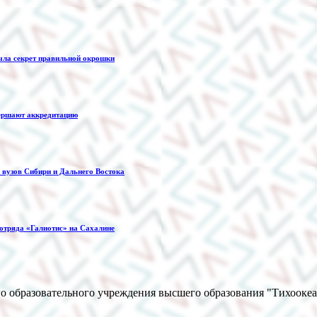
ыла секрет правильной окрошки
ершают аккредитацию
вузов Сибири и Дальнего Востока
 отряда «Галиотис» на Сахалине
о образовательного учреждения высшего образования "Тихооке