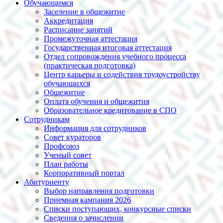
Обучающимся
Заселение в общежитие
Аккредитация
Расписание занятий
Промежуточная аттестация
Государственная итоговая аттестация
Отдел сопровождения учебного процесса
(практическая подготовка)
Центр карьеры и содействия трудоустройству
обучающихся
Общежитие
Оплата обучения и общежития
Образовательное кредитование в СПО
Сотрудникам
Информация для сотрудников
Совет кураторов
Профсоюз
Ученый совет
План работы
Корпоративный портал
Абитуриенту
Выбор направления подготовки
Приемная кампания 2026
Списки поступающих, конкурсные списки
Сведения о зачислении