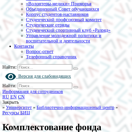
«Волонтеры-медики» Приморья
Объединенный Совет обучающихся
Корпус студентов-наставников
Студенческий профсоюзный комитет
Студенческие отряды
Студенческий спортивный клуб «Разряд»
Управление молодежной политики и
воспитательной и деятельности
Контакты
Вопрос-ответ
Телефонный справочник
Найти:
Версия для слабовидящих
Найти:
Информация для сотрудников
RU
EN
CN
Закрыть
»
Университет
»
Библиотечно-информационный центр
»
Ресурсы БИЦ
Комплектование фонда