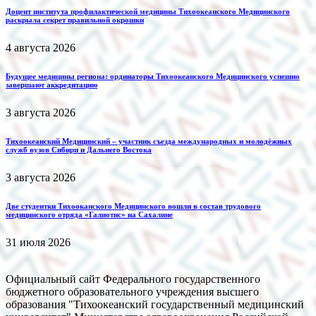
Доцент института профилактической медицины Тихоокеанского Медицинского
раскрыла секрет правильной окрошки
4 августа 2026
Будущее медицины региона: ординаторы Тихоокеанского Медицинского успешно
завершают аккредитацию
3 августа 2026
Тихоокеанский Медицинский – участник съезда международных и молодёжных
служб вузов Сибири и Дальнего Востока
3 августа 2026
Две студентки Тихооканского Медицинского вошли в состав трудового
медицинского отряда «Галиотис» на Сахалине
31 июля 2026
Официальный сайт Федерального государственного
бюджетного образовательного учреждения высшего
образования "Тихоокеанский государственный медицинский