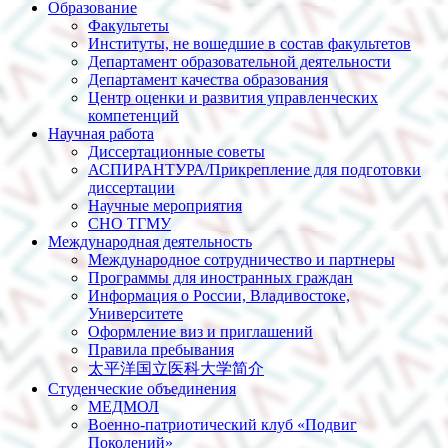
Образование
Факультеты
Институты, не вошедшие в состав факультетов
Департамент образовательной деятельности
Департамент качества образования
Центр оценки и развития управленческих
компетенций
Научная работа
Диссертационные советы
АСПИРАНТУРА/Прикрепление для подготовки
диссертации
Научные мероприятия
СНО ТГМУ
Международная деятельность
Международное сотрудничество и партнеры
Программы для иностранных граждан
Информация о России, Владивостоке,
Университете
Оформление виз и приглашений
Правила пребывания
太平洋国立医科大学简介
Студенческие объединения
МЕДМОЛ
Военно-патриотический клуб «Подвиг
Поколений»