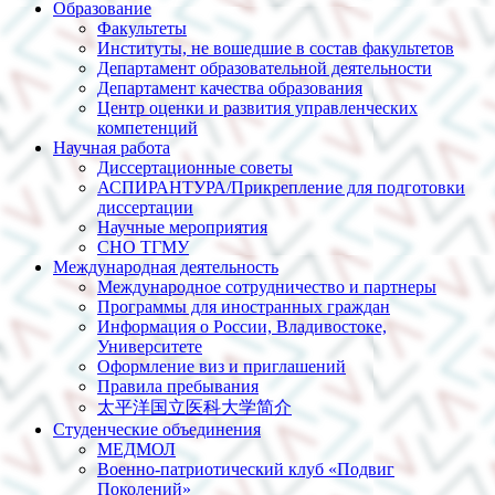
Образование
Факультеты
Институты, не вошедшие в состав факультетов
Департамент образовательной деятельности
Департамент качества образования
Центр оценки и развития управленческих
компетенций
Научная работа
Диссертационные советы
АСПИРАНТУРА/Прикрепление для подготовки
диссертации
Научные мероприятия
СНО ТГМУ
Международная деятельность
Международное сотрудничество и партнеры
Программы для иностранных граждан
Информация о России, Владивостоке,
Университете
Оформление виз и приглашений
Правила пребывания
太平洋国立医科大学简介
Студенческие объединения
МЕДМОЛ
Военно-патриотический клуб «Подвиг
Поколений»