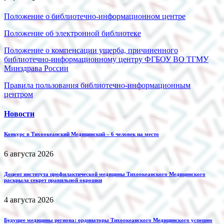
Положение о библиотечно-информационном центре
Положение об электронной библиотеке
Положение о компенсации ущерба, причиненного
библиотечно-информационному центру ФГБОУ ВО ТГМУ
Минздрава России
Правила пользования библиотечно-информационным
центром
Новости
Конкурс в Тихоокеанский Медицинский – 6 человек на место
6 августа 2026
Доцент института профилактической медицины Тихоокеанского Медицинского
раскрыла секрет правильной окрошки
4 августа 2026
Будущее медицины региона: ординаторы Тихоокеанского Медицинского успешно