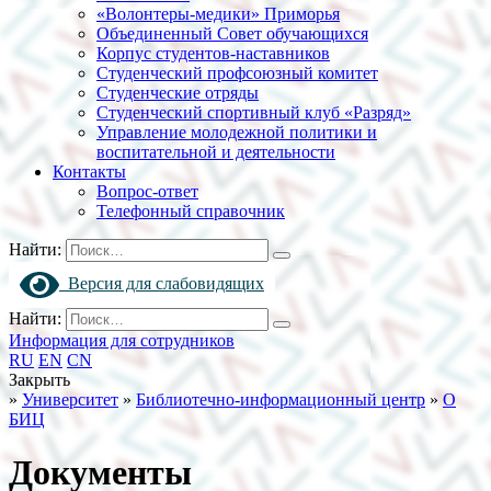
«Волонтеры-медики» Приморья
Объединенный Совет обучающихся
Корпус студентов-наставников
Студенческий профсоюзный комитет
Студенческие отряды
Студенческий спортивный клуб «Разряд»
Управление молодежной политики и
воспитательной и деятельности
Контакты
Вопрос-ответ
Телефонный справочник
Найти:
Версия для слабовидящих
Найти:
Информация для сотрудников
RU
EN
CN
Закрыть
»
Университет
»
Библиотечно-информационный центр
»
О
БИЦ
Документы