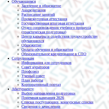
Обучающимся
Заселение в общежитие
Аккредитация
Расписание занятий
Промежуточная аттестация
Государственная итоговая аттестация
Отдел сопровождения учебного процесса
(практическая подготовка)
Центр карьеры и содействия трудоустройству
обучающихся
Общежитие
Оплата обучения и общежития
Образовательное кредитование в СПО
Сотрудникам
Информация для сотрудников
Совет кураторов
Профсоюз
Ученый совет
План работы
Корпоративный портал
Абитуриенту
Выбор направления подготовки
Приемная кампания 2026
Списки поступающих, конкурсные списки
Сведения о зачислении