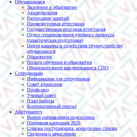
Обучающимся
Заселение в общежитие
Аккредитация
Расписание занятий
Промежуточная аттестация
Государственная итоговая аттестация
Отдел сопровождения учебного процесса
(практическая подготовка)
Центр карьеры и содействия трудоустройству
обучающихся
Общежитие
Оплата обучения и общежития
Образовательное кредитование в СПО
Сотрудникам
Информация для сотрудников
Совет кураторов
Профсоюз
Ученый совет
План работы
Корпоративный портал
Абитуриенту
Выбор направления подготовки
Приемная кампания 2026
Списки поступающих, конкурсные списки
Сведения о зачислении