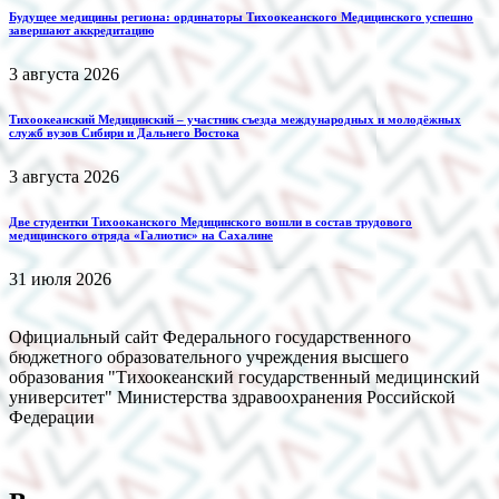
Будущее медицины региона: ординаторы Тихоокеанского Медицинского успешно
завершают аккредитацию
3 августа 2026
Тихоокеанский Медицинский – участник съезда международных и молодёжных
служб вузов Сибири и Дальнего Востока
3 августа 2026
Две студентки Тихооканского Медицинского вошли в состав трудового
медицинского отряда «Галиотис» на Сахалине
31 июля 2026
Официальный сайт Федерального государственного
бюджетного образовательного учреждения высшего
образования "Тихоокеанский государственный медицинский
университет" Министерства здравоохранения Российской
Федерации