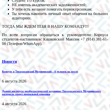
Студент 1-5 курсов;
НЕ имеешь академических задолженностей;
У тебя есть желание помогать первокурсникам;
Ты хочешь накопить личный опыт общения на больших
аудиториях.
ТОГДА МЫ ЖДЕМ ТЕБЯ В НАШУ КОМАНДУ!!!
По всем вопросам обращаться к руководителю Корпуса
студентов-наставников: Кашковский Максим +7 (914) 381-61-
08 (Телефон/WhatsApp).
Новости
Конкурс в Тихоокеанский Медицинский – 6 человек на место
6 августа 2026
Доцент института профилактической медицины Тихоокеанского Медицинского
раскрыла секрет правильной окрошки
4 августа 2026