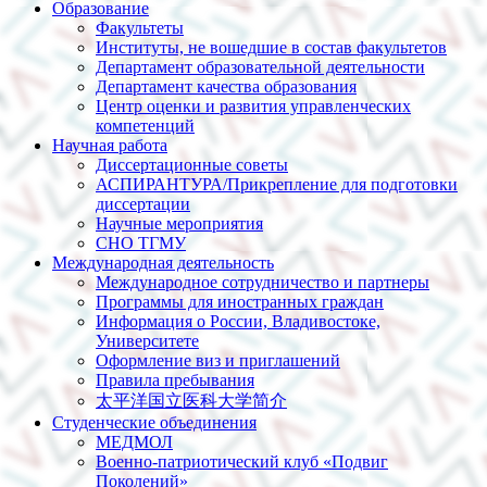
Образование
Факультеты
Институты, не вошедшие в состав факультетов
Департамент образовательной деятельности
Департамент качества образования
Центр оценки и развития управленческих
компетенций
Научная работа
Диссертационные советы
АСПИРАНТУРА/Прикрепление для подготовки
диссертации
Научные мероприятия
СНО ТГМУ
Международная деятельность
Международное сотрудничество и партнеры
Программы для иностранных граждан
Информация о России, Владивостоке,
Университете
Оформление виз и приглашений
Правила пребывания
太平洋国立医科大学简介
Студенческие объединения
МЕДМОЛ
Военно-патриотический клуб «Подвиг
Поколений»