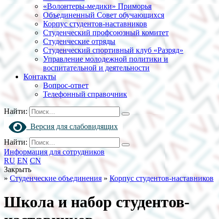
«Волонтеры-медики» Приморья
Объединенный Совет обучающихся
Корпус студентов-наставников
Студенческий профсоюзный комитет
Студенческие отряды
Студенческий спортивный клуб «Разряд»
Управление молодежной политики и
воспитательной и деятельности
Контакты
Вопрос-ответ
Телефонный справочник
Найти:
Версия для слабовидящих
Найти:
Информация для сотрудников
RU
EN
CN
Закрыть
»
Студенческие объединения
»
Корпус студентов-наставников
Школа и набор студентов-