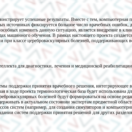
нстрирует успешные результаты. Вместе с тем, компьютерная п
чных источниках фиксируется большое число врачебных ошибок
особных изменить данную ситуацию, является внедрение в кли
дах машинного обучения. В рамках настоящего проекта создаетс
 при классе цереброваскулярных болезней, поддерживающих вс
теллекта для диагностики, лечения и медицинской реабилитации
емы поддержки принятия врачебного решения, интегрирующее в
ная в ходе проекта терминологическая база будет использована 
реброваскулярных болезней будут формироваться на основе реда
ддерживать в актуальном состоянии экспертам предметной облас
ассов систем (например, для создания симуляторов и компьютерн
здании систем поддержки принятия решений для других раздел