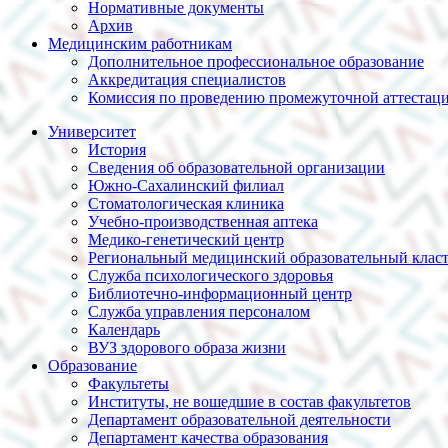
Нормативные документы
Архив
Медицинским работникам
Дополнительное профессиональное образование
Аккредитация специалистов
Комиссия по проведению промежуточной аттестац
Университет
История
Сведения об образовательной организации
Южно-Сахалинский филиал
Стоматологическая клиника
Учебно-производственная аптека
Медико-генетический центр
Региональный медицинский образовательный клас
Служба психологического здоровья
Библиотечно-информационный центр
Служба управления персоналом
Календарь
ВУЗ здорового образа жизни
Образование
Факультеты
Институты, не вошедшие в состав факультетов
Департамент образовательной деятельности
Департамент качества образования