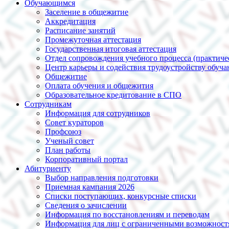
Обучающимся
Заселение в общежитие
Аккредитация
Расписание занятий
Промежуточная аттестация
Государственная итоговая аттестация
Отдел сопровождения учебного процесса (практиче
Центр карьеры и содействия трудоустройству обуч
Общежитие
Оплата обучения и общежития
Образовательное кредитование в СПО
Сотрудникам
Информация для сотрудников
Совет кураторов
Профсоюз
Ученый совет
План работы
Корпоративный портал
Абитуриенту
Выбор направления подготовки
Приемная кампания 2026
Списки поступающих, конкурсные списки
Сведения о зачислении
Информация по восстановлениям и переводам
Информация для лиц с ограниченными возможност