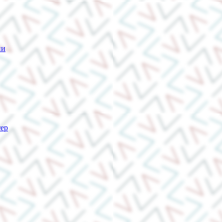
ии
тер