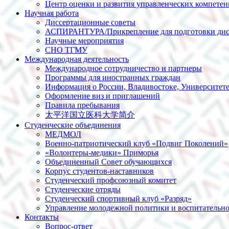
Центр оценки и развития управленческих компете
Научная работа
Диссертационные советы
АСПИРАНТУРА/Прикрепление для подготовки дис
Научные мероприятия
СНО ТГМУ
Международная деятельность
Международное сотрудничество и партнеры
Программы для иностранных граждан
Информация о России, Владивостоке, Университет
Оформление виз и приглашений
Правила пребывания
太平洋国立医科大学简介
Студенческие объединения
МЕДМОЛ
Военно-патриотический клуб «Подвиг Поколений»
«Волонтеры-медики» Приморья
Объединенный Совет обучающихся
Корпус студентов-наставников
Студенческий профсоюзный комитет
Студенческие отряды
Студенческий спортивный клуб «Разряд»
Управление молодежной политики и воспитательно
Контакты
Вопрос-ответ