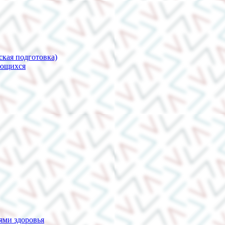
ская подготовка)
ающихся
ями здоровья