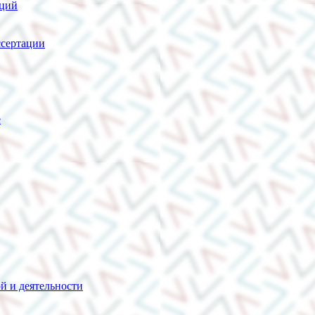
нций
сертации
е
й и деятельности