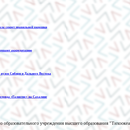
ыла секрет правильной окрошки
ершают аккредитацию
вузов Сибири и Дальнего Востока
 отряда «Галиотис» на Сахалине
о образовательного учреждения высшего образования "Тихооке