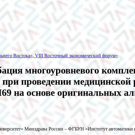
ьнего Востока», VIII Восточный экономический форум»
бация многоуровневого компле
при проведении медицинской 
I69 на основе оригинальных а
верситет» Минздрава России – ФГБУН «Институт автоматики и