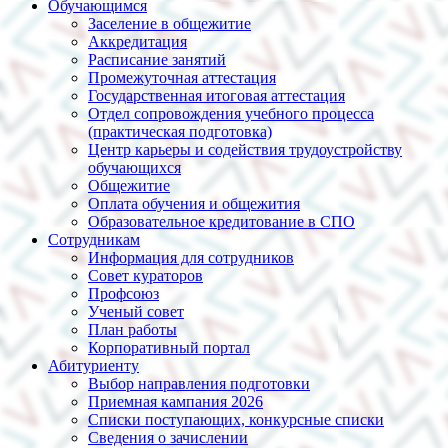
Обучающимся
Заселение в общежитие
Аккредитация
Расписание занятий
Промежуточная аттестация
Государственная итоговая аттестация
Отдел сопровождения учебного процесса
(практическая подготовка)
Центр карьеры и содействия трудоустройству
обучающихся
Общежитие
Оплата обучения и общежития
Образовательное кредитование в СПО
Сотрудникам
Информация для сотрудников
Совет кураторов
Профсоюз
Ученый совет
План работы
Корпоративный портал
Абитуриенту
Выбор направления подготовки
Приемная кампания 2026
Списки поступающих, конкурсные списки
Сведения о зачислении