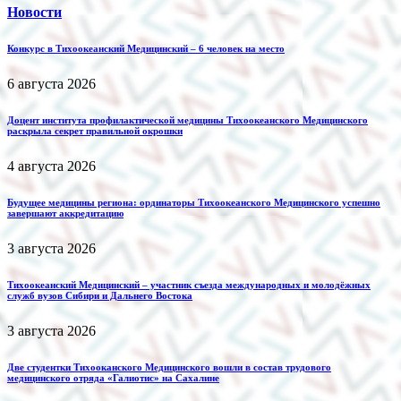
Новости
Конкурс в Тихоокеанский Медицинский – 6 человек на место
6 августа 2026
Доцент института профилактической медицины Тихоокеанского Медицинского
раскрыла секрет правильной окрошки
4 августа 2026
Будущее медицины региона: ординаторы Тихоокеанского Медицинского успешно
завершают аккредитацию
3 августа 2026
Тихоокеанский Медицинский – участник съезда международных и молодёжных
служб вузов Сибири и Дальнего Востока
3 августа 2026
Две студентки Тихооканского Медицинского вошли в состав трудового
медицинского отряда «Галиотис» на Сахалине