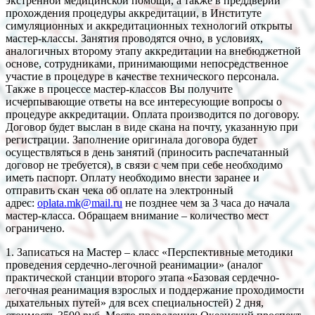
экстренной медицинской помощи, а также в преддверии
прохождения процедуры аккредитации, в Институте
симуляционных и аккредитационных технологий открыты
мастер-классы. Занятия проводятся очно, в условиях,
аналогичных второму этапу аккредитации на внебюджетной
основе, сотрудниками, принимающими непосредственное
участие в процедуре в качестве технического персонала.
Также в процессе мастер-классов Вы получите
исчерпывающие ответы на все интересующие вопросы о
процедуре аккредитации. Оплата производится по договору.
Договор будет выслан в виде скана на почту, указанную при
регистрации. Заполнение оригинала договора будет
осуществляться в день занятий (приносить распечатанный
договор не требуется), в связи с чем при себе необходимо
иметь паспорт. Оплату необходимо внести заранее и
отправить скан чека об оплате на электронный
адрес:
oplata.mk@mail.ru
не позднее чем за 3 часа до начала
мастер-класса. Обращаем внимание – количество мест
ограничено.
1. Записаться на Мастер – класс «Перспективные методики
проведения сердечно-легочной реанимации» (аналог
практической станции второго этапа «Базовая сердечно-
легочная реанимация взрослых и поддержание проходимости
дыхательных путей» для всех специальностей) 2 дня,