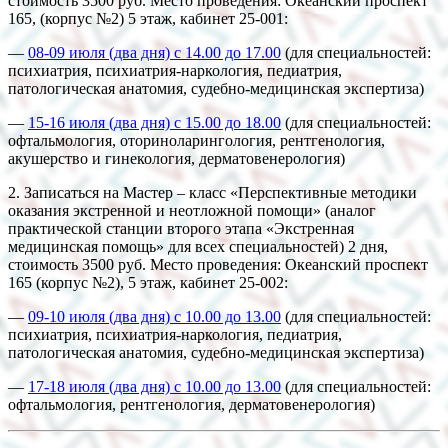
стоимость 3500 руб. Место проведения: Океанский проспект
165, (корпус №2) 5 этаж, кабинет 25-001:
—
08-09 июля (два дня) с 14.00 до 17.00
(для специальностей:
психиатрия, психиатрия-наркология, педиатрия,
патологическая анатомия, судебно-медицинская экспертиза)
—
15-16 июля (два дня) с 15.00 до 18.00
(для специальностей:
офтальмология, оториноларингология, рентгенология,
акушерство и гинекология, дерматовенерология)
2. Записаться на Мастер – класс «Перспективные методики
оказания экстренной и неотложной помощи» (аналог
практической станции второго этапа «Экстренная
медицинская помощь» для всех специальностей) 2 дня,
стоимость 3500 руб. Место проведения: Океанский проспект
165 (корпус №2), 5 этаж, кабинет 25-002:
—
09-10 июля (два дня) с 10.00 до 13.00
(для специальностей:
психиатрия, психиатрия-наркология, педиатрия,
патологическая анатомия, судебно-медицинская экспертиза)
—
17-18 июля (два дня) с 10.00 до 13.00
(для специальностей:
офтальмология, рентгенология, дерматовенерология)