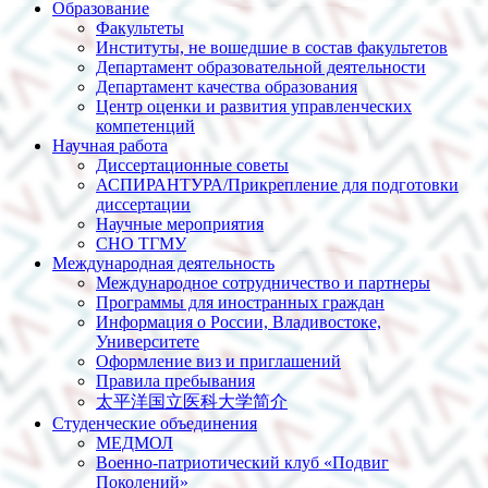
Образование
Факультеты
Институты, не вошедшие в состав факультетов
Департамент образовательной деятельности
Департамент качества образования
Центр оценки и развития управленческих
компетенций
Научная работа
Диссертационные советы
АСПИРАНТУРА/Прикрепление для подготовки
диссертации
Научные мероприятия
СНО ТГМУ
Международная деятельность
Международное сотрудничество и партнеры
Программы для иностранных граждан
Информация о России, Владивостоке,
Университете
Оформление виз и приглашений
Правила пребывания
太平洋国立医科大学简介
Студенческие объединения
МЕДМОЛ
Военно-патриотический клуб «Подвиг
Поколений»