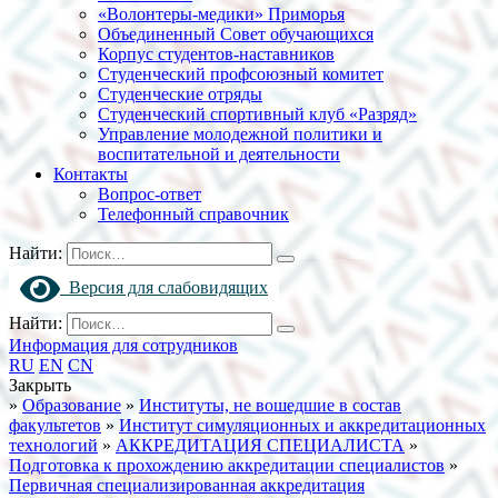
«Волонтеры-медики» Приморья
Объединенный Совет обучающихся
Корпус студентов-наставников
Студенческий профсоюзный комитет
Студенческие отряды
Студенческий спортивный клуб «Разряд»
Управление молодежной политики и
воспитательной и деятельности
Контакты
Вопрос-ответ
Телефонный справочник
Найти:
Версия для слабовидящих
Найти:
Информация для сотрудников
RU
EN
CN
Закрыть
»
Образование
»
Институты, не вошедшие в состав
факультетов
»
Институт симуляционных и аккредитационных
технологий
»
АККРЕДИТАЦИЯ СПЕЦИАЛИСТА
»
Подготовка к прохождению аккредитации специалистов
»
Первичная специализированная аккредитация