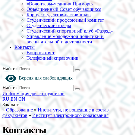
«Волонтеры-медики» Приморья
Объединенный Совет обучающихся
Корпус студентов-наставников
Студенческий профсоюзный комитет
Студенческие отряды
Студенческий спортивный клуб «Разряд»
Управление молодежной политики и
воспитательной и деятельности
Контакты
Вопрос-ответ
Телефонный справочник
Найти:
Версия для слабовидящих
Найти:
Информация для сотрудников
RU
EN
CN
Закрыть
»
Образование
»
Институты, не вошедшие в состав
факультетов
»
Институт электронного образования
Контакты