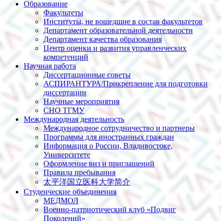
Образование
Факультеты
Институты, не вошедшие в состав факультетов
Департамент образовательной деятельности
Департамент качества образования
Центр оценки и развития управленческих
компетенций
Научная работа
Диссертационные советы
АСПИРАНТУРА/Прикрепление для подготовки
диссертации
Научные мероприятия
СНО ТГМУ
Международная деятельность
Международное сотрудничество и партнеры
Программы для иностранных граждан
Информация о России, Владивостоке,
Университете
Оформление виз и приглашений
Правила пребывания
太平洋国立医科大学简介
Студенческие объединения
МЕДМОЛ
Военно-патриотический клуб «Подвиг
Поколений»