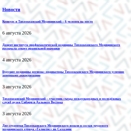
Новости
Конкурс в Тихоокеанский Медицинский – 6 человек на место
6 августа 2026
Доцент института профилактической медицины Тихоокеанского Медицинского
раскрыла секрет правильной окрошки
4 августа 2026
Будущее медицины региона: ординаторы Тихоокеанского Медицинского успешно
завершают аккредитацию
3 августа 2026
Тихоокеанский Медицинский – участник съезда международных и молодёжных
служб вузов Сибири и Дальнего Востока
3 августа 2026
Две студентки Тихооканского Медицинского вошли в состав трудового
медицинского отряда «Галиотис» на Сахалине