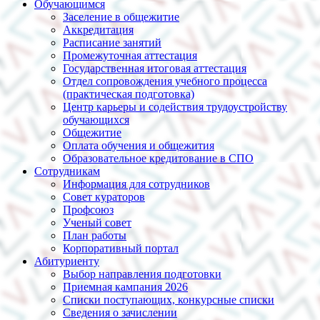
Обучающимся
Заселение в общежитие
Аккредитация
Расписание занятий
Промежуточная аттестация
Государственная итоговая аттестация
Отдел сопровождения учебного процесса
(практическая подготовка)
Центр карьеры и содействия трудоустройству
обучающихся
Общежитие
Оплата обучения и общежития
Образовательное кредитование в СПО
Сотрудникам
Информация для сотрудников
Совет кураторов
Профсоюз
Ученый совет
План работы
Корпоративный портал
Абитуриенту
Выбор направления подготовки
Приемная кампания 2026
Списки поступающих, конкурсные списки
Сведения о зачислении