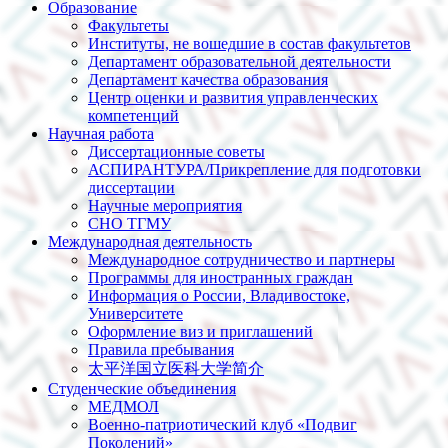
Образование
Факультеты
Институты, не вошедшие в состав факультетов
Департамент образовательной деятельности
Департамент качества образования
Центр оценки и развития управленческих
компетенций
Научная работа
Диссертационные советы
АСПИРАНТУРА/Прикрепление для подготовки
диссертации
Научные мероприятия
СНО ТГМУ
Международная деятельность
Международное сотрудничество и партнеры
Программы для иностранных граждан
Информация о России, Владивостоке,
Университете
Оформление виз и приглашений
Правила пребывания
太平洋国立医科大学简介
Студенческие объединения
МЕДМОЛ
Военно-патриотический клуб «Подвиг
Поколений»