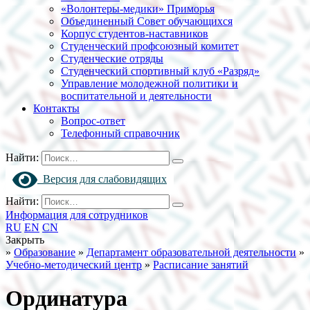
«Волонтеры-медики» Приморья
Объединенный Совет обучающихся
Корпус студентов-наставников
Студенческий профсоюзный комитет
Студенческие отряды
Студенческий спортивный клуб «Разряд»
Управление молодежной политики и
воспитательной и деятельности
Контакты
Вопрос-ответ
Телефонный справочник
Найти:
Версия для слабовидящих
Найти:
Информация для сотрудников
RU
EN
CN
Закрыть
»
Образование
»
Департамент образовательной деятельности
»
Учебно-методический центр
»
Расписание занятий
Ординатура