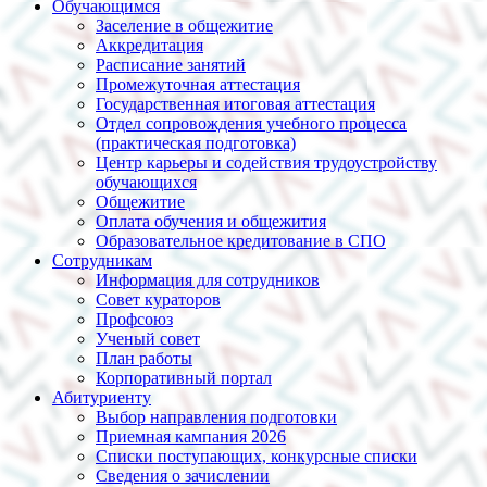
Обучающимся
Заселение в общежитие
Аккредитация
Расписание занятий
Промежуточная аттестация
Государственная итоговая аттестация
Отдел сопровождения учебного процесса
(практическая подготовка)
Центр карьеры и содействия трудоустройству
обучающихся
Общежитие
Оплата обучения и общежития
Образовательное кредитование в СПО
Сотрудникам
Информация для сотрудников
Совет кураторов
Профсоюз
Ученый совет
План работы
Корпоративный портал
Абитуриенту
Выбор направления подготовки
Приемная кампания 2026
Списки поступающих, конкурсные списки
Сведения о зачислении