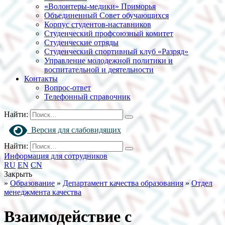
«Волонтеры-медики» Приморья
Объединенный Совет обучающихся
Корпус студентов-наставников
Студенческий профсоюзный комитет
Студенческие отряды
Студенческий спортивный клуб «Разряд»
Управление молодежной политики и
воспитательной и деятельности
Контакты
Вопрос-ответ
Телефонный справочник
Найти:
Версия для слабовидящих
Найти:
Информация для сотрудников
RU
EN
CN
Закрыть
»
Образование
»
Департамент качества образования
»
Отдел
менеджмента качества
Взаимодействие с