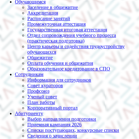
Обучающимся
Заселение в общежитие
Аккредитация
Расписание занятий
Промежуточная аттестация
Государственная итоговая аттестация
Отдел сопровождения учебного процесса
(практическая подготовка)
Центр карьеры и содействия трудоустройству
обучающихся
Общежитие
Оплата обучения и общежития
Образовательное кредитование в СПО
Сотрудникам
Информация для сотрудников
Совет кураторов
Профсоюз
Ученый совет
План работы
Корпоративный портал
Абитуриенту
Выбор направления подготовки
Приемная кампания 2026
Списки поступающих, конкурсные списки
Сведения о зачислении