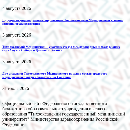
4 августа 2026
Будущее медицины региона: ординаторы Тихоокеанского Медицинского успешно
завершают аккредитацию
3 августа 2026
Тихоокеанский Медицинский – участник съезда международных и молодёжных
служб вузов Сибири и Дальнего Востока
3 августа 2026
Две студентки Тихооканского Медицинского вошли в состав трудового
медицинского отряда «Галиотис» на Сахалине
31 июля 2026
Официальный сайт Федерального государственного
бюджетного образовательного учреждения высшего
образования "Тихоокеанский государственный медицинский
университет" Министерства здравоохранения Российской
Федерации