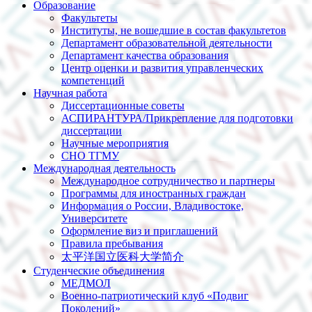
Образование
Факультеты
Институты, не вошедшие в состав факультетов
Департамент образовательной деятельности
Департамент качества образования
Центр оценки и развития управленческих
компетенций
Научная работа
Диссертационные советы
АСПИРАНТУРА/Прикрепление для подготовки
диссертации
Научные мероприятия
СНО ТГМУ
Международная деятельность
Международное сотрудничество и партнеры
Программы для иностранных граждан
Информация о России, Владивостоке,
Университете
Оформление виз и приглашений
Правила пребывания
太平洋国立医科大学简介
Студенческие объединения
МЕДМОЛ
Военно-патриотический клуб «Подвиг
Поколений»