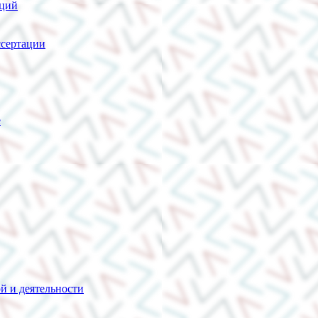
нций
сертации
е
й и деятельности