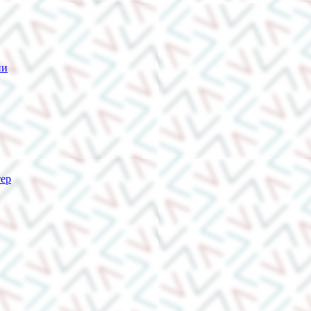
ии
тер