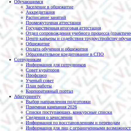
Обучающимся
Заселение в общежитие
Аккредитация
Расписание занятий
Промежуточная аттестация
Государственная итоговая аттестация
Отдел сопровождения учебного процесса (практиче
Центр карьеры и содействия трудоустройству обуч
Общежитие
Оплата обучения и общежития
Образовательное кредитование в СПО
Сотрудникам
Информация для сотрудников
Совет кураторов
Профсоюз
Ученый совет
План работы
Корпоративный портал
Абитуриенту
Выбор направления подготовки
Приемная кампания 2026
Списки поступающих, конкурсные списки
Сведения о зачислении
Информация по восстановлениям и переводам
Информация для лиц с ограниченными возможност