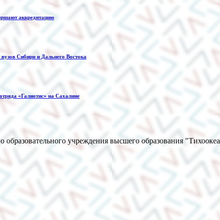
ершают аккредитацию
вузов Сибири и Дальнего Востока
 отряда «Галиотис» на Сахалине
о образовательного учреждения высшего образования "Тихооке