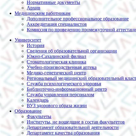
Нормативные документы
Архив
Медицинским работникам
Дополнительное профессиональное образование
Аккредитация специалистов
Комиссия по проведению промежуточной аттестац
Университет
История
Сведения об образовательной организации
Южно-Сахалинский филиал
Стоматологическая клиника
Учебно-производственная аптека
Медико-генетический центр
Региональный медицинский образовательный клас
Служба психологического здоровья
Библиотечно-информационный центр
Служба управления персоналом
Календарь
ВУЗ здорового образа жизни
Образование
Факультеты
Институты, не вошедшие в состав факультетов
Департамент образовательной деятельности
Департамент качества образования