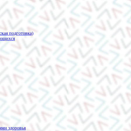
ская подготовка)
ающихся
ями здоровья