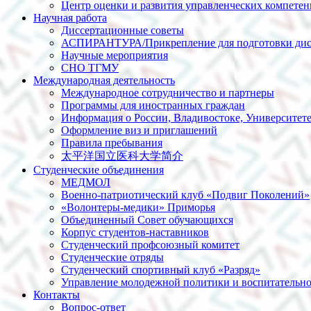
Центр оценки и развития управленческих компете
Научная работа
Диссертационные советы
АСПИРАНТУРА/Прикрепление для подготовки дис
Научные мероприятия
СНО ТГМУ
Международная деятельность
Международное сотрудничество и партнеры
Программы для иностранных граждан
Информация о России, Владивостоке, Университет
Оформление виз и приглашений
Правила пребывания
太平洋国立医科大学简介
Студенческие объединения
МЕДМОЛ
Военно-патриотический клуб «Подвиг Поколений»
«Волонтеры-медики» Приморья
Объединенный Совет обучающихся
Корпус студентов-наставников
Студенческий профсоюзный комитет
Студенческие отряды
Студенческий спортивный клуб «Разряд»
Управление молодежной политики и воспитательно
Контакты
Вопрос-ответ