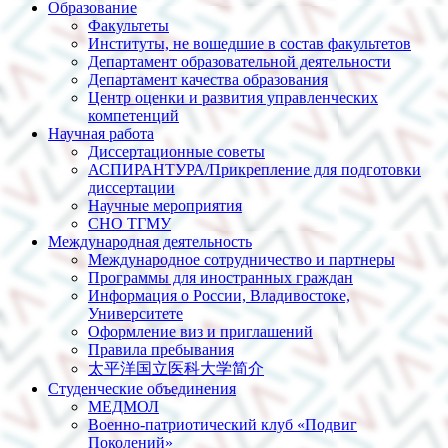
Образование
Факультеты
Институты, не вошедшие в состав факультетов
Департамент образовательной деятельности
Департамент качества образования
Центр оценки и развития управленческих
компетенций
Научная работа
Диссертационные советы
АСПИРАНТУРА/Прикрепление для подготовки
диссертации
Научные мероприятия
СНО ТГМУ
Международная деятельность
Международное сотрудничество и партнеры
Программы для иностранных граждан
Информация о России, Владивостоке,
Университете
Оформление виз и приглашений
Правила пребывания
太平洋国立医科大学简介
Студенческие объединения
МЕДМОЛ
Военно-патриотический клуб «Подвиг
Поколений»