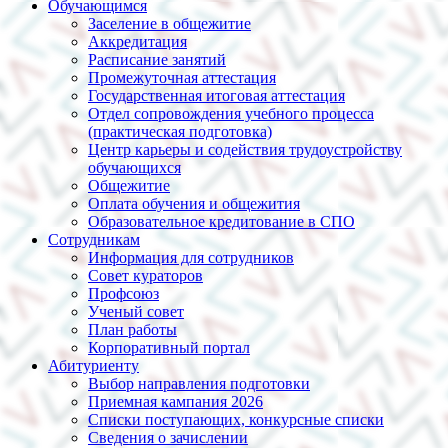
Обучающимся
Заселение в общежитие
Аккредитация
Расписание занятий
Промежуточная аттестация
Государственная итоговая аттестация
Отдел сопровождения учебного процесса
(практическая подготовка)
Центр карьеры и содействия трудоустройству
обучающихся
Общежитие
Оплата обучения и общежития
Образовательное кредитование в СПО
Сотрудникам
Информация для сотрудников
Совет кураторов
Профсоюз
Ученый совет
План работы
Корпоративный портал
Абитуриенту
Выбор направления подготовки
Приемная кампания 2026
Списки поступающих, конкурсные списки
Сведения о зачислении