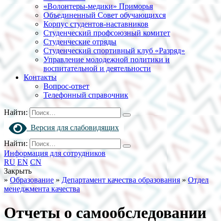
«Волонтеры-медики» Приморья
Объединенный Совет обучающихся
Корпус студентов-наставников
Студенческий профсоюзный комитет
Студенческие отряды
Студенческий спортивный клуб «Разряд»
Управление молодежной политики и
воспитательной и деятельности
Контакты
Вопрос-ответ
Телефонный справочник
Найти:
Версия для слабовидящих
Найти:
Информация для сотрудников
RU
EN
CN
Закрыть
»
Образование
»
Департамент качества образования
»
Отдел
менеджмента качества
Отчеты о самообследовании