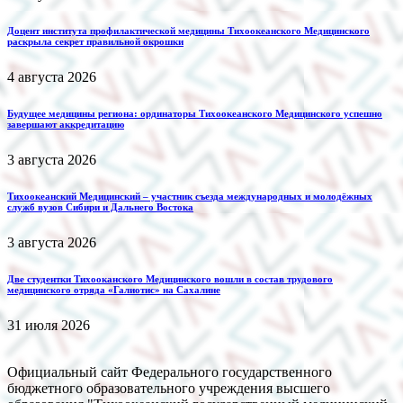
Доцент института профилактической медицины Тихоокеанского Медицинского
раскрыла секрет правильной окрошки
4 августа 2026
Будущее медицины региона: ординаторы Тихоокеанского Медицинского успешно
завершают аккредитацию
3 августа 2026
Тихоокеанский Медицинский – участник съезда международных и молодёжных
служб вузов Сибири и Дальнего Востока
3 августа 2026
Две студентки Тихооканского Медицинского вошли в состав трудового
медицинского отряда «Галиотис» на Сахалине
31 июля 2026
Официальный сайт Федерального государственного
бюджетного образовательного учреждения высшего