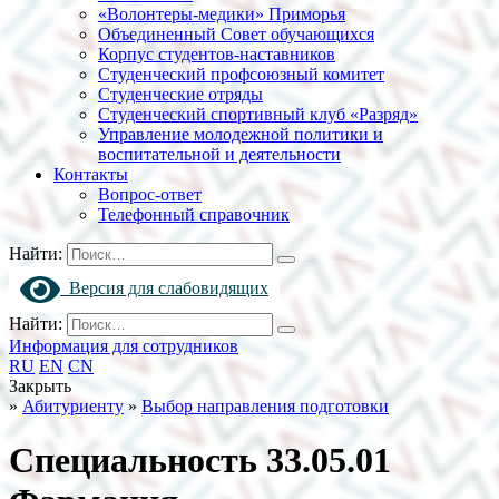
«Волонтеры-медики» Приморья
Объединенный Совет обучающихся
Корпус студентов-наставников
Студенческий профсоюзный комитет
Студенческие отряды
Студенческий спортивный клуб «Разряд»
Управление молодежной политики и
воспитательной и деятельности
Контакты
Вопрос-ответ
Телефонный справочник
Найти:
Версия для слабовидящих
Найти:
Информация для сотрудников
RU
EN
CN
Закрыть
»
Абитуриенту
»
Выбор направления подготовки
Специальность 33.05.01