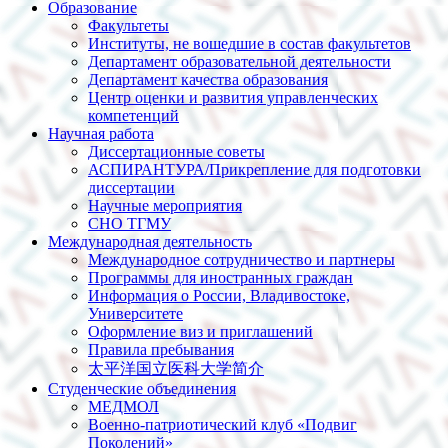
Образование
Факультеты
Институты, не вошедшие в состав факультетов
Департамент образовательной деятельности
Департамент качества образования
Центр оценки и развития управленческих
компетенций
Научная работа
Диссертационные советы
АСПИРАНТУРА/Прикрепление для подготовки
диссертации
Научные мероприятия
СНО ТГМУ
Международная деятельность
Международное сотрудничество и партнеры
Программы для иностранных граждан
Информация о России, Владивостоке,
Университете
Оформление виз и приглашений
Правила пребывания
太平洋国立医科大学简介
Студенческие объединения
МЕДМОЛ
Военно-патриотический клуб «Подвиг
Поколений»