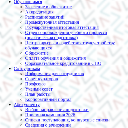
Обучающимся
Заселение в общежитие
Аккредитация
Расписание занятий
Промежуточная аттестация
Государственная итоговая аттестация
Отдел сопровождения учебного процесса
(практическая подготовка)
Центр карьеры и содействия трудоустройству
обучающихся
Общежитие
Оплата обучения и общежития
Образовательное кредитование в СПО
Сотрудникам
Информация для сотрудников
Совет кураторов
Профсоюз
Ученый совет
План работы
Корпоративный портал
Абитуриенту
Выбор направления подготовки
Приемная кампания 2026
Списки поступающих, конкурсные списки
Сведения о зачислении