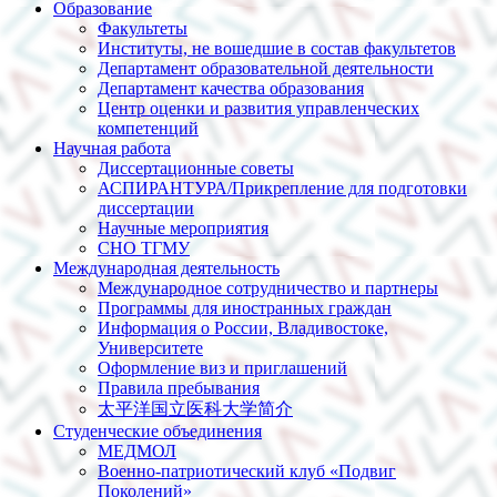
Образование
Факультеты
Институты, не вошедшие в состав факультетов
Департамент образовательной деятельности
Департамент качества образования
Центр оценки и развития управленческих
компетенций
Научная работа
Диссертационные советы
АСПИРАНТУРА/Прикрепление для подготовки
диссертации
Научные мероприятия
СНО ТГМУ
Международная деятельность
Международное сотрудничество и партнеры
Программы для иностранных граждан
Информация о России, Владивостоке,
Университете
Оформление виз и приглашений
Правила пребывания
太平洋国立医科大学简介
Студенческие объединения
МЕДМОЛ
Военно-патриотический клуб «Подвиг
Поколений»