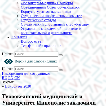
«Волонтеры-медики» Приморья
Объединенный Совет обучающихся
Корпус студентов-наставников
Студенческий профсоюзный комитет
Студенческие отряды
Студенческий спортивный клуб «Разряд»
Управление молодежной политики и
воспитательной и деятельности
Контакты
Вопрос-ответ
Телефонный справочник
Найти:
Версия для слабовидящих
Найти:
Информация для сотрудников
RU
EN
CN
Закрыть
»
Приоритет 2030
Тихоокеанский медицинский и
Университет Иннополис заключили