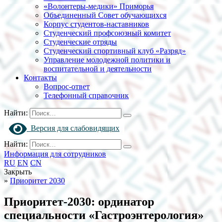
«Волонтеры-медики» Приморья
Объединенный Совет обучающихся
Корпус студентов-наставников
Студенческий профсоюзный комитет
Студенческие отряды
Студенческий спортивный клуб «Разряд»
Управление молодежной политики и
воспитательной и деятельности
Контакты
Вопрос-ответ
Телефонный справочник
Найти:
Версия для слабовидящих
Найти:
Информация для сотрудников
RU
EN
CN
Закрыть
»
Приоритет 2030
Приоритет-2030: ординатор
специальности «Гастроэнтерология»