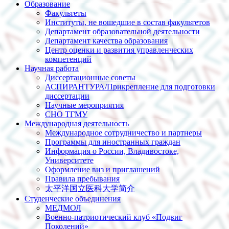
Образование
Факультеты
Институты, не вошедшие в состав факультетов
Департамент образовательной деятельности
Департамент качества образования
Центр оценки и развития управленческих
компетенций
Научная работа
Диссертационные советы
АСПИРАНТУРА/Прикрепление для подготовки
диссертации
Научные мероприятия
СНО ТГМУ
Международная деятельность
Международное сотрудничество и партнеры
Программы для иностранных граждан
Информация о России, Владивостоке,
Университете
Оформление виз и приглашений
Правила пребывания
太平洋国立医科大学简介
Студенческие объединения
МЕДМОЛ
Военно-патриотический клуб «Подвиг
Поколений»