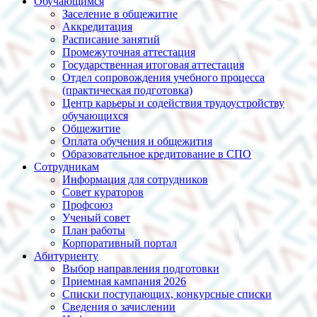
Обучающимся
Заселение в общежитие
Аккредитация
Расписание занятий
Промежуточная аттестация
Государственная итоговая аттестация
Отдел сопровождения учебного процесса
(практическая подготовка)
Центр карьеры и содействия трудоустройству
обучающихся
Общежитие
Оплата обучения и общежития
Образовательное кредитование в СПО
Сотрудникам
Информация для сотрудников
Совет кураторов
Профсоюз
Ученый совет
План работы
Корпоративный портал
Абитуриенту
Выбор направления подготовки
Приемная кампания 2026
Списки поступающих, конкурсные списки
Сведения о зачислении