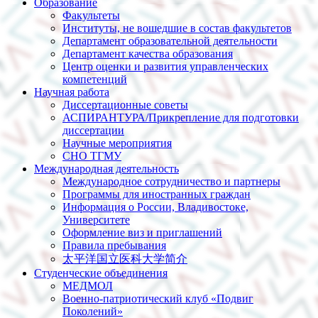
Образование
Факультеты
Институты, не вошедшие в состав факультетов
Департамент образовательной деятельности
Департамент качества образования
Центр оценки и развития управленческих
компетенций
Научная работа
Диссертационные советы
АСПИРАНТУРА/Прикрепление для подготовки
диссертации
Научные мероприятия
СНО ТГМУ
Международная деятельность
Международное сотрудничество и партнеры
Программы для иностранных граждан
Информация о России, Владивостоке,
Университете
Оформление виз и приглашений
Правила пребывания
太平洋国立医科大学简介
Студенческие объединения
МЕДМОЛ
Военно-патриотический клуб «Подвиг
Поколений»