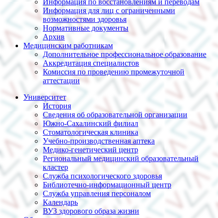
Информация по восстановлениям и переводам
Информация для лиц с ограниченными
возможностями здоровья
Нормативные документы
Архив
Медицинским работникам
Дополнительное профессиональное образование
Аккредитация специалистов
Комиссия по проведению промежуточной
аттестации
Университет
История
Сведения об образовательной организации
Южно-Сахалинский филиал
Стоматологическая клиника
Учебно-производственная аптека
Медико-генетический центр
Региональный медицинский образовательный
кластер
Служба психологического здоровья
Библиотечно-информационный центр
Служба управления персоналом
Календарь
ВУЗ здорового образа жизни