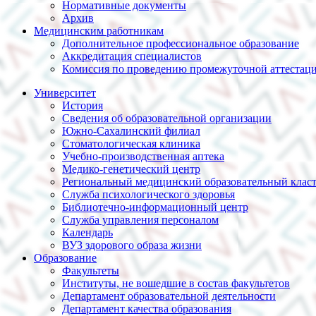
Нормативные документы
Архив
Медицинским работникам
Дополнительное профессиональное образование
Аккредитация специалистов
Комиссия по проведению промежуточной аттестац
Университет
История
Сведения об образовательной организации
Южно-Сахалинский филиал
Стоматологическая клиника
Учебно-производственная аптека
Медико-генетический центр
Региональный медицинский образовательный клас
Служба психологического здоровья
Библиотечно-информационный центр
Служба управления персоналом
Календарь
ВУЗ здорового образа жизни
Образование
Факультеты
Институты, не вошедшие в состав факультетов
Департамент образовательной деятельности
Департамент качества образования