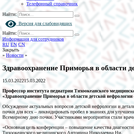
Телефонный справочник
Найти:
Версия для слабовидящих
Найти:
Информация для сотрудников
RU
EN
CN
Закрыть
»
Новости
»
Здравоохранение Приморья в области д
15.03.2022
15.03.2022
Профессор института педиатрии Тихоокеанского медицинск
«Здравоохранение Приморья в области детской нефрологии
Обсуждение актуальных вопросов детской нефрологии и детал
почки для всех – ликвидировать пробел в знаниях для улучше
Всемирному дню почки. Участниками мероприятия стали врачи 
«Основная цель конференции – повышение качества диагностик
Тихоокеанского медицинского Антонина Николаевна Ни.