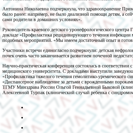
Антонина Николаевна подчеркнула, что здравоохранение Примо
было ранее: например, не было диализной помощи детям, а се
сами родители в домашних условиях».
Руководитель краевого детского уронефрологического центра 
докладе «Профилактика рецидивирующего течения инфекции м
подобных мероприятий. «Мы имеем достаточный опыт и готовы 
Участники встречи единогласно подчеркнули: детская нефролог
почек очень часто заканчивается развитием почечной недостато
Научно-практическая конференция состоялась в соответствии 
медицинского университета. С докладами выступили заведую
«Профилактика тяжелого течения гемолитико-уремического си
«Диспансерное наблюдение за детьми с врожденными порокам
ТГМУ Минздрава России Ольгой Геннадьевной Быковой (клини
Алексеевной Турпак (клинический случай ребенка с синдромом 