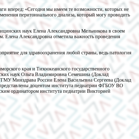
аги вперед: «Сегодня мы имеем те возможности, которых не
именения перитониального диализа, который могу проводить
едицинских наук Елена Александровна Мельникова в своем
. Елена Александровна отметила важность проведения
роприятие для здравоохранения любой страны, ведь патология
морского края и Тихоокеанского государственного
ских наук Ольга Владимировна Семешина (Доклад
ТГМУ Минздрава России Елена Васильевна Сергеева (Доклад
 представлены доцентом института педиатрии ФГБОУ ВО
ским ординатором института педиатрии Викторией