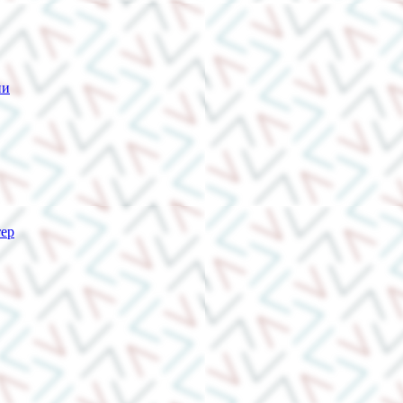
ии
тер