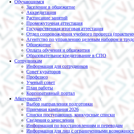
Обучающимся
Заселение в общежитие
Аккредитация
Расписание занятий
Промежуточная аттестация
Государственная итоговая аттестация
Отдел сопровождения учебного процесса (практиче
Агентство по управлению целевым набором и трудо
Общежитие
Оплата обучения и общежития
Образовательное кредитование в СПО
Сотрудникам
Информация для сотрудников
Совет кураторов
Профсоюз
Ученый совет
План работы
Корпоративный портал
Абитуриенту
Выбор направления подготовки
Приемная кампания 2026
Списки поступающих, конкурсные списки
Сведения о зачислении
Информация по восстановлениям и переводам
Информация для лиц с ограниченными возможност