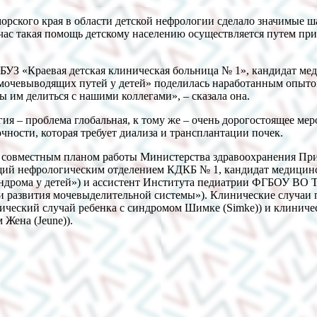
рского края в области детской нефрологии сделало значимые ш
йчас такая помощь детскому населению осуществляется путем пр
ГБУЗ «Краевая детская клиническая больница № 1», кандидат м
очевыводящих путей у детей» поделилась наработанным опытом
им делиться с нашими коллегами», – сказала она.
ия – проблема глобальная, к тому же – очень дорогостоящее ме
чности, которая требует диализа и трансплантации почек.
с совместным планом работы Министерства здравоохранения При
щий нефрологическим отделением КДКБ № 1, кандидат медицин
ндрома у детей») и ассистент Института педиатрии ФГБОУ ВО 
и развития мочевыделительной системы»). Клинические случаи
ческий случай ребенка с синдромом Шимке (Simke)) и клиниче
Жена (Jeune)).