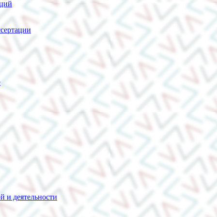
нций
сертации
е
й и деятельности