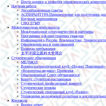
Центр оценки и развития управленческих компете
Научная работа
Диссертационные советы
АСПИРАНТУРА/Прикрепление для подготовки дис
Научные мероприятия
СНО ТГМУ
Международная деятельность
Международное сотрудничество и партнеры
Программы для иностранных граждан
Информация о России, Владивостоке, Университет
Оформление виз и приглашений
Правила пребывания
太平洋国立医科大学简介
Студенческие объединения
МЕДМОЛ
Военно-патриотический клуб «Подвиг Поколений»
«Волонтеры-медики» Приморья
Объединенный Совет обучающихся
Корпус студентов-наставников
Студенческий профсоюзный комитет
Студенческие отряды
Студенческий спортивный клуб «Разряд»
Управление молодежной политики и воспитательно
Контакты
Вопрос-ответ