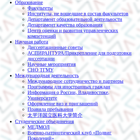
Образование
Факультеты
Институты, не вошедшие в состав факультетов
Департамент образовательной деятельности
Департамент качества образования
Центр оценки и развития управленческих
компетенций
Научная работа
Диссертационные советы
АСПИРАНТУРА/Прикрепление для подготовки
диссертации
Научные мероприятия
СНО ТГМУ
Международная деятельность
Международное сотрудничество и партнеры
Программы для иностранных граждан
Информация о России, Владивостоке,
Университете
Оформление виз и приглашений
Правила пребывания
太平洋国立医科大学简介
Студенческие объединения
МЕДМОЛ
Военно-патриотический клуб «Подвиг
Поколений»