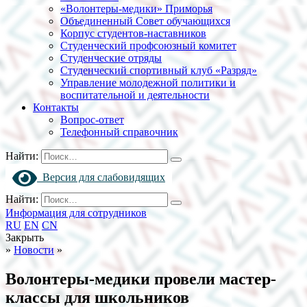
«Волонтеры-медики» Приморья
Объединенный Совет обучающихся
Корпус студентов-наставников
Студенческий профсоюзный комитет
Студенческие отряды
Студенческий спортивный клуб «Разряд»
Управление молодежной политики и
воспитательной и деятельности
Контакты
Вопрос-ответ
Телефонный справочник
Найти:
Версия для слабовидящих
Найти:
Информация для сотрудников
RU
EN
CN
Закрыть
»
Новости
»
Волонтеры-медики провели мастер-
классы для школьников