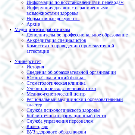
Информация по восстановлениям и переводам
Информация для лиц с ограниченными
возможностями здоровья
Нормативные документы
Архив
Медицинским работникам
Дополнительное профессиональное образование
Аккредитация специалистов
Комиссия по проведению промежуточной
аттестации
Университет
История
Сведения об образовательной организации
Южно-Сахалинский филиал
Стоматологическая клиника
Учебно-производственная аптека
Медико-генетический центр
Региональный медицинский образовательный
кластер
Служба психологического здоровья
Библиотечно-информационный центр
Служба управления персоналом
Календарь
ВУЗ здорового образа жизни