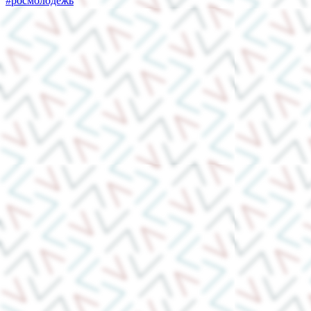
#роcмолодежь