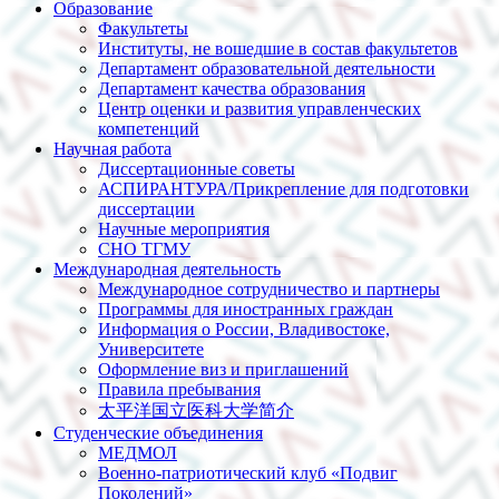
Образование
Факультеты
Институты, не вошедшие в состав факультетов
Департамент образовательной деятельности
Департамент качества образования
Центр оценки и развития управленческих
компетенций
Научная работа
Диссертационные советы
АСПИРАНТУРА/Прикрепление для подготовки
диссертации
Научные мероприятия
СНО ТГМУ
Международная деятельность
Международное сотрудничество и партнеры
Программы для иностранных граждан
Информация о России, Владивостоке,
Университете
Оформление виз и приглашений
Правила пребывания
太平洋国立医科大学简介
Студенческие объединения
МЕДМОЛ
Военно-патриотический клуб «Подвиг
Поколений»