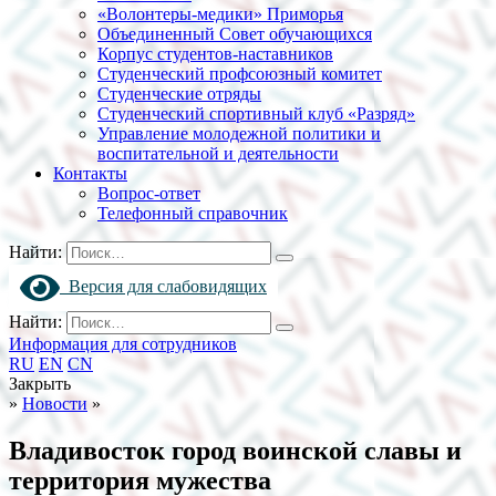
«Волонтеры-медики» Приморья
Объединенный Совет обучающихся
Корпус студентов-наставников
Студенческий профсоюзный комитет
Студенческие отряды
Студенческий спортивный клуб «Разряд»
Управление молодежной политики и
воспитательной и деятельности
Контакты
Вопрос-ответ
Телефонный справочник
Найти:
Версия для слабовидящих
Найти:
Информация для сотрудников
RU
EN
CN
Закрыть
»
Новости
»
Владивосток город воинской славы и
территория мужества