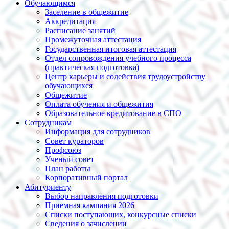
Обучающимся
Заселение в общежитие
Аккредитация
Расписание занятий
Промежуточная аттестация
Государственная итоговая аттестация
Отдел сопровождения учебного процесса
(практическая подготовка)
Центр карьеры и содействия трудоустройству
обучающихся
Общежитие
Оплата обучения и общежития
Образовательное кредитование в СПО
Сотрудникам
Информация для сотрудников
Совет кураторов
Профсоюз
Ученый совет
План работы
Корпоративный портал
Абитуриенту
Выбор направления подготовки
Приемная кампания 2026
Списки поступающих, конкурсные списки
Сведения о зачислении