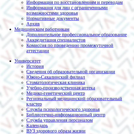
Информация по восстановлениям и переводам
Информация для лиц с ограниченными
возможностями здоровья
Нормативные документы
Архив
Медицинским работникам
Дополнительное профессиональное образование
Аккредитация специалистов
Комиссия по проведению промежуточной
аттестации
Университет
История
Сведения об образовательной организации
Южно-Сахалинский филиал
Стоматологическая клиника
Учебно-производственная аптека
Медико-генетический центр
Региональный медицинский образовательный
кластер
Служба психологического здоровья
Библиотечно-информационный центр
Служба управления персоналом
Календарь
ВУЗ здорового образа жизни