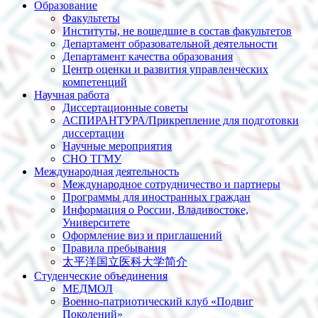
Образование
Факультеты
Институты, не вошедшие в состав факультетов
Департамент образовательной деятельности
Департамент качества образования
Центр оценки и развития управленческих
компетенций
Научная работа
Диссертационные советы
АСПИРАНТУРА/Прикрепление для подготовки
диссертации
Научные мероприятия
СНО ТГМУ
Международная деятельность
Международное сотрудничество и партнеры
Программы для иностранных граждан
Информация о России, Владивостоке,
Университете
Оформление виз и приглашений
Правила пребывания
太平洋国立医科大学简介
Студенческие объединения
МЕДМОЛ
Военно-патриотический клуб «Подвиг
Поколений»