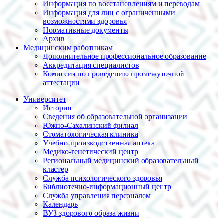
Информация по восстановлениям и переводам
Информация для лиц с ограниченными
возможностями здоровья
Нормативные документы
Архив
Медицинским работникам
Дополнительное профессиональное образование
Аккредитация специалистов
Комиссия по проведению промежуточной
аттестации
Университет
История
Сведения об образовательной организации
Южно-Сахалинский филиал
Стоматологическая клиника
Учебно-производственная аптека
Медико-генетический центр
Региональный медицинский образовательный
кластер
Служба психологического здоровья
Библиотечно-информационный центр
Служба управления персоналом
Календарь
ВУЗ здорового образа жизни