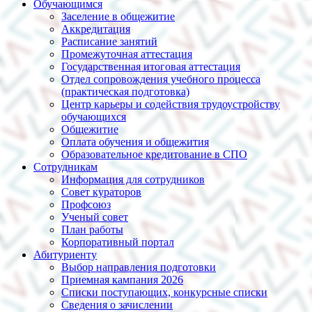
Обучающимся
Заселение в общежитие
Аккредитация
Расписание занятий
Промежуточная аттестация
Государственная итоговая аттестация
Отдел сопровождения учебного процесса
(практическая подготовка)
Центр карьеры и содействия трудоустройству
обучающихся
Общежитие
Оплата обучения и общежития
Образовательное кредитование в СПО
Сотрудникам
Информация для сотрудников
Совет кураторов
Профсоюз
Ученый совет
План работы
Корпоративный портал
Абитуриенту
Выбор направления подготовки
Приемная кампания 2026
Списки поступающих, конкурсные списки
Сведения о зачислении