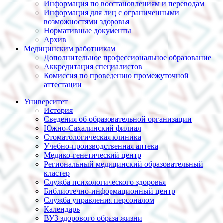
Информация по восстановлениям и переводам
Информация для лиц с ограниченными
возможностями здоровья
Нормативные документы
Архив
Медицинским работникам
Дополнительное профессиональное образование
Аккредитация специалистов
Комиссия по проведению промежуточной
аттестации
Университет
История
Сведения об образовательной организации
Южно-Сахалинский филиал
Стоматологическая клиника
Учебно-производственная аптека
Медико-генетический центр
Региональный медицинский образовательный
кластер
Служба психологического здоровья
Библиотечно-информационный центр
Служба управления персоналом
Календарь
ВУЗ здорового образа жизни