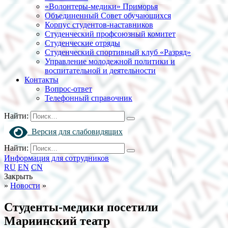
«Волонтеры-медики» Приморья
Объединенный Совет обучающихся
Корпус студентов-наставников
Студенческий профсоюзный комитет
Студенческие отряды
Студенческий спортивный клуб «Разряд»
Управление молодежной политики и
воспитательной и деятельности
Контакты
Вопрос-ответ
Телефонный справочник
Найти:
Версия для слабовидящих
Найти:
Информация для сотрудников
RU
EN
CN
Закрыть
»
Новости
»
Студенты-медики посетили
Мариинский театр