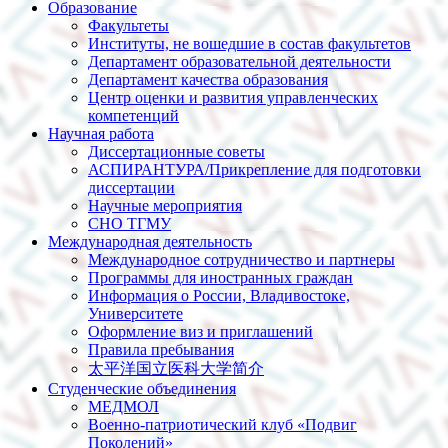
Образование
Факультеты
Институты, не вошедшие в состав факультетов
Департамент образовательной деятельности
Департамент качества образования
Центр оценки и развития управленческих
компетенций
Научная работа
Диссертационные советы
АСПИРАНТУРА/Прикрепление для подготовки
диссертации
Научные мероприятия
СНО ТГМУ
Международная деятельность
Международное сотрудничество и партнеры
Программы для иностранных граждан
Информация о России, Владивостоке,
Университете
Оформление виз и приглашений
Правила пребывания
太平洋国立医科大学简介
Студенческие объединения
МЕДМОЛ
Военно-патриотический клуб «Подвиг
Поколений»