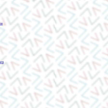
ии
тер