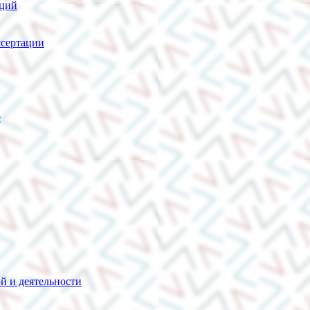
нций
сертации
е
й и деятельности