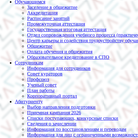
Обучающимся
Заселение в общежитие
Аккредитация
Расписание занятий
Промежуточная аттестация
Государственная итоговая аттестация
Отдел сопровождения учебного процесса (практиче
Центр карьеры и содействия трудоустройству обуч
Общежитие
Оплата обучения и общежития
Образовательное кредитование в СПО
Сотрудникам
Информация для сотрудников
Совет кураторов
Профсоюз
Ученый совет
План работы
Корпоративный портал
Абитуриенту
Выбор направления подготовки
Приемная кампания 2026
Списки поступающих, конкурсные списки
Сведения о зачислении
Информация по восстановлениям и переводам
Информация для лиц с ограниченными возможност