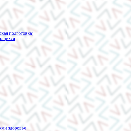
ская подготовка)
ающихся
ями здоровья