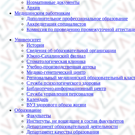
Нормативные документы
Архив
Медицинским работникам
Дополнительное профессиональное образование
Аккредитация специалистов
Комиссия по проведению промежуточной аттестац
Университет
История
Сведения об образовательной организации
Южно-Сахалинский филиал
Стоматологическая клиника
Учебно-производственная аптека
Медико-генетический центр
Региональный медицинский образовательный клас
Служба психологического здоровья
Библиотечно-информационный центр
Служба управления персоналом
Календарь
ВУЗ здорового образа жизни
Образование
Факультеты
Институты, не вошедшие в состав факультетов
Департамент образовательной деятельности
Департамент качества образования