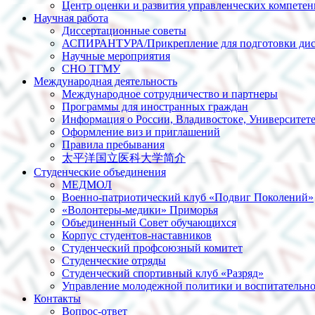
Центр оценки и развития управленческих компете
Научная работа
Диссертационные советы
АСПИРАНТУРА/Прикрепление для подготовки дис
Научные мероприятия
СНО ТГМУ
Международная деятельность
Международное сотрудничество и партнеры
Программы для иностранных граждан
Информация о России, Владивостоке, Университет
Оформление виз и приглашений
Правила пребывания
太平洋国立医科大学简介
Студенческие объединения
МЕДМОЛ
Военно-патриотический клуб «Подвиг Поколений»
«Волонтеры-медики» Приморья
Объединенный Совет обучающихся
Корпус студентов-наставников
Студенческий профсоюзный комитет
Студенческие отряды
Студенческий спортивный клуб «Разряд»
Управление молодежной политики и воспитательно
Контакты
Вопрос-ответ