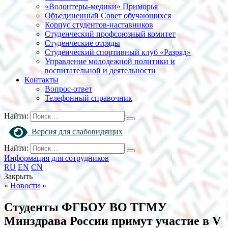
«Волонтеры-медики» Приморья
Объединенный Совет обучающихся
Корпус студентов-наставников
Студенческий профсоюзный комитет
Студенческие отряды
Студенческий спортивный клуб «Разряд»
Управление молодежной политики и
воспитательной и деятельности
Контакты
Вопрос-ответ
Телефонный справочник
Найти:
Версия для слабовидящих
Найти:
Информация для сотрудников
RU
EN
CN
Закрыть
»
Новости
»
Студенты ФГБОУ ВО ТГМУ
Минздрава России примут участие в V