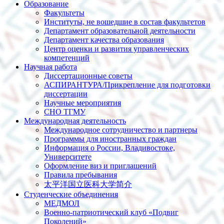
Образование
Факультеты
Институты, не вошедшие в состав факультетов
Департамент образовательной деятельности
Департамент качества образования
Центр оценки и развития управленческих
компетенций
Научная работа
Диссертационные советы
АСПИРАНТУРА/Прикрепление для подготовки
диссертации
Научные мероприятия
СНО ТГМУ
Международная деятельность
Международное сотрудничество и партнеры
Программы для иностранных граждан
Информация о России, Владивостоке,
Университете
Оформление виз и приглашений
Правила пребывания
太平洋国立医科大学简介
Студенческие объединения
МЕДМОЛ
Военно-патриотический клуб «Подвиг
Поколений»