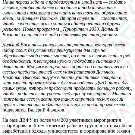
Наша первая задача в продвижении к этой цели — создать
условия, чтобы наиболее способные и подготовленные
выпускники школ могли получать качественное образование
здесь, на Дальнем Востоке. Вторая ступень — сделать так,
чтобы сюда приезжали учиться абитуриенты из других
регионов. Новая программа „Приоритет 2030. Дальний
Восток“ станет важной составляющей этой работы.
Дальний Восток — уникальная территория, которая имеет
набор своих безусловных преимуществ для научно-
образовательной деятельности, но в то же время есть и ряд
особенностей, к которым нужно подходить системно и
деликатно. Мы уже второй раз собрали на стратегическую
сессию представителей всех университетов Дальнего
Востока. Высокая погруженность участников говорит о
значимости программы как для руководства ДФО, так и для
самих вузов, которым предстоит проделать большую работу,
чтобы подняться на уровень ведущих вузов страны. Мнение и
пожелания всех участников таких стратегических сессий
будут учтены при подготовке и запуске новой программы»,
—
подчеркнул Валерий Фальков.
На базе ДВФУ из более чем 200 участников мероприятия
сформировано 6 тематических рабочих групп, в которых были
выработаны подходы университетов к формированию заявки