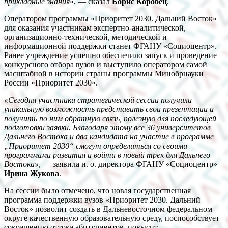
прикладные знания
», — сказал
Борис Коробец
.
Оператором программы «Приоритет 2030. Дальний Восток»
для оказания участникам экспертно-аналитической,
организационно-технической, методической и
информационной поддержки станет ФГАНУ «Социоцентр».
Ранее учреждение успешно обеспечило запуск и проведение
конкурсного отбора вузов и выступило оператором самой
масштабной в истории страны программы Минобрнауки
России «Приоритет 2030».
«Сегодня участники стратегической сессии получили
уникальную возможность представить свои презентации и
получить по ним обратную связь, полезную для последующей
подготовки заявки. Благодаря этому все 36 университетов
Дальнего Востока и два кандидата на участие в программе
„Приоритет 2030“ смогут определиться со своими
программами развития и войти в новый трек для Дальнего
Востока»
, — заявила и. о. директора ФГАНУ «Социоцентр»
Ирина Жукова
.
На сессии было отмечено, что новая государственная
программа поддержки вузов «Приоритет 2030. Дальний
Восток» позволит создать в Дальневосточном федеральном
округе качественную образовательную среду, поспособствует
сокращению оттока абитуриентов, повысит