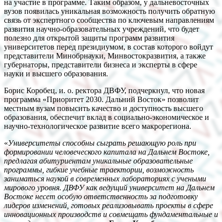
на участие в программе. Таким образом, у дальневосточных
вузов появилась уникальная возможность получить обратную
связь от экспертного сообщества по ключевым направлениям
развития научно-образовательных учреждений, что будет
полезно для открытой защиты программ развития
университетов перед президиумом, в состав которого войдут
представители Минобрнауки, Минвостокразвития, а также
губернаторы, представители бизнеса и эксперты в сфере
науки и высшего образования.
Борис Коробец, и. о. ректора ДВФУ, подчеркнул, что новая
программа «Приоритет 2030. Дальний Восток» позволит
местным вузам повысить качество и доступность высшего
образования, обеспечит вклад в социально-экономическое и
научно-технологическое развитие всего макрорегиона.
«
Университеты способны сыграть решающую роль при
формировании человеческого капитала на Дальнем Востоке,
предлагая абитуриентам уникальные образовательные
программы, гибкие учебные траектории, возможность
заниматься наукой в современных лабораториях с учеными
мирового уровня. ДВФУ как ведущий университет на Дальнем
Востоке несет особую ответственность за подготовку
лидеров изменений, готовых реализовывать проекты в сфере
инновационных производств и совмещать фундаментальные и