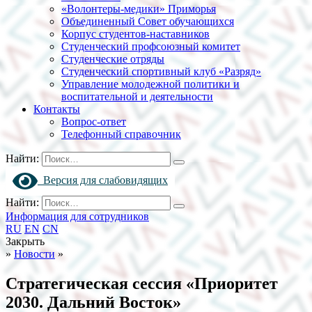
«Волонтеры-медики» Приморья
Объединенный Совет обучающихся
Корпус студентов-наставников
Студенческий профсоюзный комитет
Студенческие отряды
Студенческий спортивный клуб «Разряд»
Управление молодежной политики и
воспитательной и деятельности
Контакты
Вопрос-ответ
Телефонный справочник
Найти:
Версия для слабовидящих
Найти:
Информация для сотрудников
RU
EN
CN
Закрыть
»
Новости
»
Стратегическая сессия «Приоритет
2030. Дальний Восток»