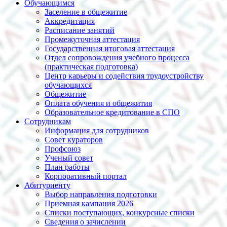
Обучающимся
Заселение в общежитие
Аккредитация
Расписание занятий
Промежуточная аттестация
Государственная итоговая аттестация
Отдел сопровождения учебного процесса
(практическая подготовка)
Центр карьеры и содействия трудоустройству
обучающихся
Общежитие
Оплата обучения и общежития
Образовательное кредитование в СПО
Сотрудникам
Информация для сотрудников
Совет кураторов
Профсоюз
Ученый совет
План работы
Корпоративный портал
Абитуриенту
Выбор направления подготовки
Приемная кампания 2026
Списки поступающих, конкурсные списки
Сведения о зачислении