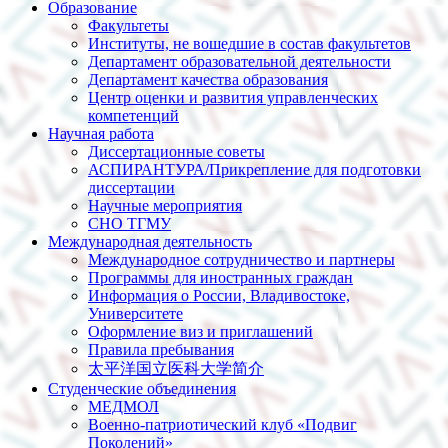
Образование
Факультеты
Институты, не вошедшие в состав факультетов
Департамент образовательной деятельности
Департамент качества образования
Центр оценки и развития управленческих
компетенций
Научная работа
Диссертационные советы
АСПИРАНТУРА/Прикрепление для подготовки
диссертации
Научные мероприятия
СНО ТГМУ
Международная деятельность
Международное сотрудничество и партнеры
Программы для иностранных граждан
Информация о России, Владивостоке,
Университете
Оформление виз и приглашений
Правила пребывания
太平洋国立医科大学简介
Студенческие объединения
МЕДМОЛ
Военно-патриотический клуб «Подвиг
Поколений»