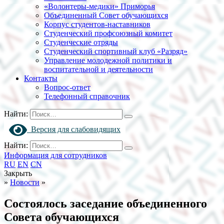
«Волонтеры-медики» Приморья
Объединенный Совет обучающихся
Корпус студентов-наставников
Студенческий профсоюзный комитет
Студенческие отряды
Студенческий спортивный клуб «Разряд»
Управление молодежной политики и
воспитательной и деятельности
Контакты
Вопрос-ответ
Телефонный справочник
Найти:
Версия для слабовидящих
Найти:
Информация для сотрудников
RU
EN
CN
Закрыть
»
Новости
»
Состоялось заседание объединенного
Совета обучающихся