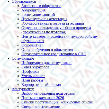
Обучающимся
Заселение в общежитие
Аккредитация
Расписание занятий
Промежуточная аттестация
Государственная итоговая аттестация
Отдел сопровождения учебного процесса
(практическая подготовка)
Центр карьеры и содействия трудоустройству
обучающихся
Общежитие
Оплата обучения и общежития
Образовательное кредитование в СПО
Сотрудникам
Информация для сотрудников
Совет кураторов
Профсоюз
Ученый совет
План работы
Корпоративный портал
Абитуриенту
Выбор направления подготовки
Приемная кампания 2026
Списки поступающих, конкурсные списки
Сведения о зачислении