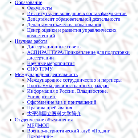
Образование
Факультеты
Институты, не вошедшие в состав факультетов
Департамент образовательной деятельности
Департамент качества образования
Центр оценки и развития управленческих
компетенций
Научная работа
Диссертационные советы
АСПИРАНТУРА/Прикрепление для подготовки
диссертации
Научные мероприятия
СНО ТГМУ
Международная деятельность
Международное сотрудничество и партнеры
Программы для иностранных граждан
Информация о России, Владивостоке,
Университете
Оформление виз и приглашений
Правила пребывания
太平洋国立医科大学简介
Студенческие объединения
МЕДМОЛ
Военно-патриотический клуб «Подвиг
Поколений»