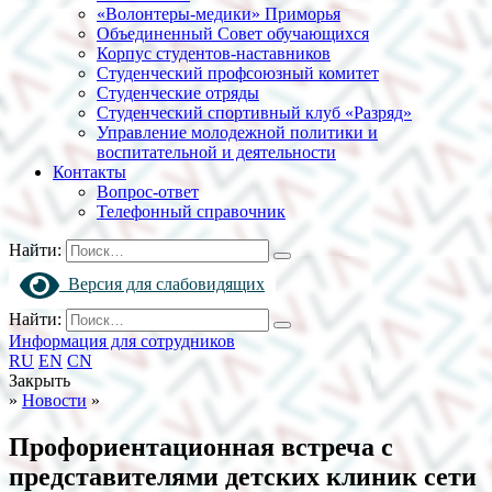
«Волонтеры-медики» Приморья
Объединенный Совет обучающихся
Корпус студентов-наставников
Студенческий профсоюзный комитет
Студенческие отряды
Студенческий спортивный клуб «Разряд»
Управление молодежной политики и
воспитательной и деятельности
Контакты
Вопрос-ответ
Телефонный справочник
Найти:
Версия для слабовидящих
Найти:
Информация для сотрудников
RU
EN
CN
Закрыть
»
Новости
»
Профориентационная встреча с
представителями детских клиник сети