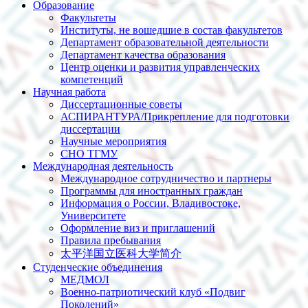
Образование
Факультеты
Институты, не вошедшие в состав факультетов
Департамент образовательной деятельности
Департамент качества образования
Центр оценки и развития управленческих
компетенций
Научная работа
Диссертационные советы
АСПИРАНТУРА/Прикрепление для подготовки
диссертации
Научные мероприятия
СНО ТГМУ
Международная деятельность
Международное сотрудничество и партнеры
Программы для иностранных граждан
Информация о России, Владивостоке,
Университете
Оформление виз и приглашений
Правила пребывания
太平洋国立医科大学简介
Студенческие объединения
МЕДМОЛ
Военно-патриотический клуб «Подвиг
Поколений»