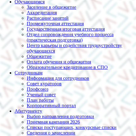
Обучающимся
Заселение в общежитие
Аккредитация
Расписание занятий
Промежуточная аттестация
Государственная итоговая аттестация
Отдел сопровождения учебного процесса
(практическая подготовка)
Центр карьеры и содействия трудоустройству
обучающихся
Общежитие
Оплата обучения и общежития
Образовательное кредитование в СПО
Сотрудникам
Информация для сотрудников
Совет кураторов
Профсоюз
Ученый совет
План работы
Корпоративный портал
Абитуриенту
Выбор направления подготовки
Приемная кампания 2026
Списки поступающих, конкурсные списки
Сведения о зачислении