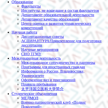
Образование
Факультеты
Институты, не вошедшие в состав факультетов
Департамент образовательной деятельности
Департамент качества образования
Центр оценки и развития управленческих
компетенций
Научная работа
Диссертационные советы
АСПИРАНТУРА/Прикрепление для подготовки
диссертации
Научные мероприятия
СНО ТГМУ
Международная деятельность
Международное сотрудничество и партнеры
Программы для иностранных граждан
Информация о России, Владивостоке,
Университете
Оформление виз и приглашений
Правила пребывания
太平洋国立医科大学简介
Студенческие объединения
МЕДМОЛ
Военно-патриотический клуб «Подвиг
Поколений»