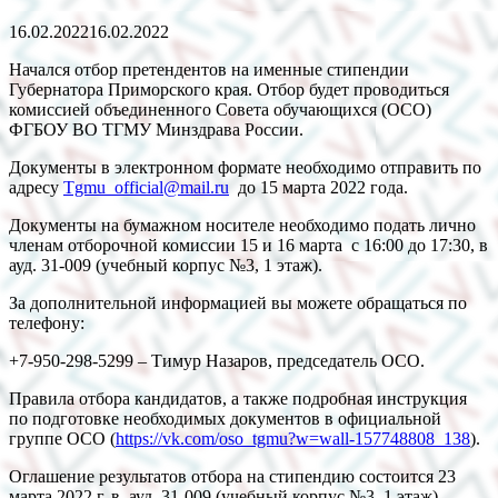
16.02.2022
16.02.2022
Начался отбор претендентов на именные стипендии
Губернатора Приморского края. Отбор будет проводиться
комиссией объединенного Совета обучающихся (ОСО)
ФГБОУ ВО ТГМУ Минздрава России.
Документы в электронном формате необходимо отправить по
адресу
Tgmu_official@mail.ru
до 15 марта 2022 года.
Документы на бумажном носителе необходимо подать лично
членам отборочной комиссии 15 и 16 марта с 16:00 до 17:30, в
ауд. 31-009 (учебный корпус №3, 1 этаж).
За дополнительной информацией вы можете обращаться по
телефону:
+7-950-298-5299 – Тимур Назаров, председатель ОСО.
Правила отбора кандидатов, а также подробная инструкция
по подготовке необходимых документов в официальной
группе ОСО (
https://vk.com/oso_tgmu?w=wall-157748808_138
).
Оглашение результатов отбора на стипендию состоится 23
марта 2022 г. в ауд. 31-009 (учебный корпус №3, 1 этаж),