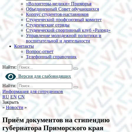
«Волонтеры-медики» Приморья
Объединенный Совет обучающихся
Корпус студентов-наставников
Студенческий профсоюзный комитет
Студенческие отряды
Студенческий спортивный клуб «Разряд»
Управление молодежной политики и
воспитательной и деятельности
Контакты
Вопрос-ответ
Телефонный справочник
Найти:
Версия для слабовидящих
Найти:
Информация для сотрудников
RU
EN
CN
Закрыть
»
Новости
»
Приём документов на стипендию
губернатора Приморского края