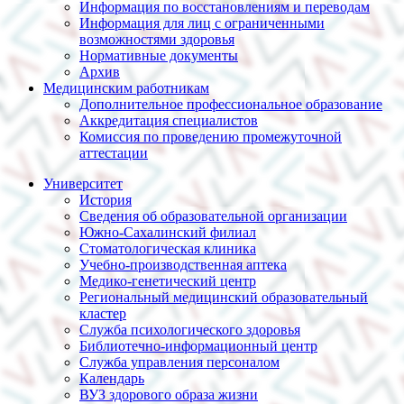
Информация по восстановлениям и переводам
Информация для лиц с ограниченными
возможностями здоровья
Нормативные документы
Архив
Медицинским работникам
Дополнительное профессиональное образование
Аккредитация специалистов
Комиссия по проведению промежуточной
аттестации
Университет
История
Сведения об образовательной организации
Южно-Сахалинский филиал
Стоматологическая клиника
Учебно-производственная аптека
Медико-генетический центр
Региональный медицинский образовательный
кластер
Служба психологического здоровья
Библиотечно-информационный центр
Служба управления персоналом
Календарь
ВУЗ здорового образа жизни