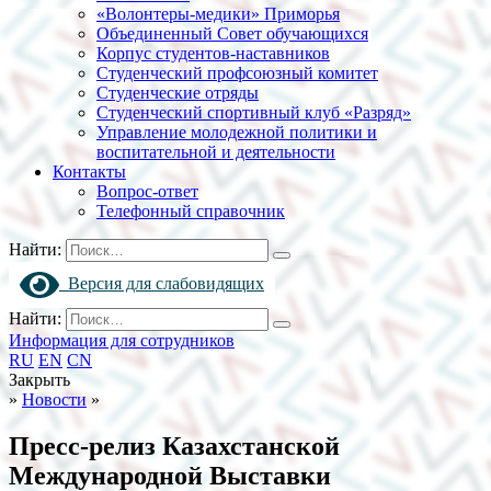
«Волонтеры-медики» Приморья
Объединенный Совет обучающихся
Корпус студентов-наставников
Студенческий профсоюзный комитет
Студенческие отряды
Студенческий спортивный клуб «Разряд»
Управление молодежной политики и
воспитательной и деятельности
Контакты
Вопрос-ответ
Телефонный справочник
Найти:
Версия для слабовидящих
Найти:
Информация для сотрудников
RU
EN
CN
Закрыть
»
Новости
»
Пресс-релиз Казахстанской
Международной Выставки