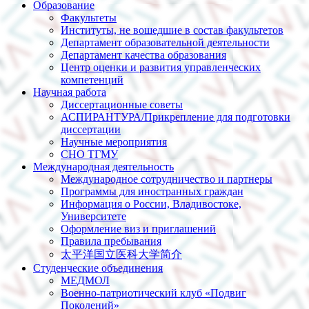
Образование
Факультеты
Институты, не вошедшие в состав факультетов
Департамент образовательной деятельности
Департамент качества образования
Центр оценки и развития управленческих
компетенций
Научная работа
Диссертационные советы
АСПИРАНТУРА/Прикрепление для подготовки
диссертации
Научные мероприятия
СНО ТГМУ
Международная деятельность
Международное сотрудничество и партнеры
Программы для иностранных граждан
Информация о России, Владивостоке,
Университете
Оформление виз и приглашений
Правила пребывания
太平洋国立医科大学简介
Студенческие объединения
МЕДМОЛ
Военно-патриотический клуб «Подвиг
Поколений»