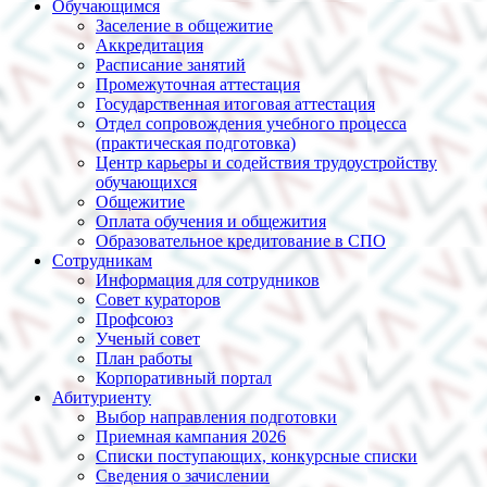
Обучающимся
Заселение в общежитие
Аккредитация
Расписание занятий
Промежуточная аттестация
Государственная итоговая аттестация
Отдел сопровождения учебного процесса
(практическая подготовка)
Центр карьеры и содействия трудоустройству
обучающихся
Общежитие
Оплата обучения и общежития
Образовательное кредитование в СПО
Сотрудникам
Информация для сотрудников
Совет кураторов
Профсоюз
Ученый совет
План работы
Корпоративный портал
Абитуриенту
Выбор направления подготовки
Приемная кампания 2026
Списки поступающих, конкурсные списки
Сведения о зачислении