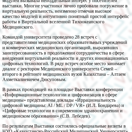
модулей вызывала неподдельный интерес у посетителей
выставки. Многие участники лично пробовали погружение в
виртуальную реальность, неизменно отмечая высокое
качество модулей и интуитивно понятный простой интерфейс
работы в Виртуальной вселенной Тихоокеанского
Медицинского.
Командой университета проведено 28 встреч с
представителями медицинских образовательных учреждений
и коммерческих медицинских организаций, выразивших
заинтересованность в продолжении сотрудничества в сфере
внедрения виртуальной реальности и других инновационных
цифровых технологий. В ряду встреч особое место занимает
диалог с ректором Медицинского университета Семей –
второго в рейтинге медицинских вузов Казахстана – Алтаем
Ахметкалиевичем Дюсуповым.
В рамках проходящей на площадке Выставки конференции
«Информационные технологии и цифровизация в сфере
медицины» представлены доклады «Иррациональность
цифровой медицины: AI / ML / DP / VR» (И.Л. Бондарева) и
«Цифровые технологии в современном здравоохранении и
медицинском образовании» (С.В. Лебедев).
По результатам Выставки состоялись официальные визиты в
НУО «Казахстанско-Российский Медицинский Университет»