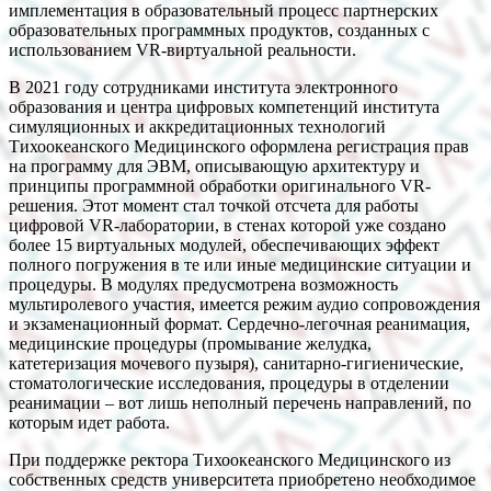
имплементация в образовательный процесс партнерских
образовательных программных продуктов, созданных с
использованием VR-виртуальной реальности.
В 2021 году сотрудниками института электронного
образования и центра цифровых компетенций института
симуляционных и аккредитационных технологий
Тихоокеанского Медицинского оформлена регистрация прав
на программу для ЭВМ, описывающую архитектуру и
принципы программной обработки оригинального VR-
решения. Этот момент стал точкой отсчета для работы
цифровой VR-лаборатории, в стенах которой уже создано
более 15 виртуальных модулей, обеспечивающих эффект
полного погружения в те или иные медицинские ситуации и
процедуры. В модулях предусмотрена возможность
мультиролевого участия, имеется режим аудио сопровождения
и экзаменационный формат. Сердечно-легочная реанимация,
медицинские процедуры (промывание желудка,
катетеризация мочевого пузыря), санитарно-гигиенические,
стоматологические исследования, процедуры в отделении
реанимации – вот лишь неполный перечень направлений, по
которым идет работа.
При поддержке ректора Тихоокеанского Медицинского из
собственных средств университета приобретено необходимое