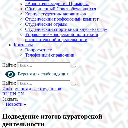
«Волонтеры-медики» Приморья
Объединенный Совет обучающихся
Корпус студентов-наставников
Студенческий профсоюзный комитет
Студенческие отряды
Студенческий спортивный клуб «Разряд»
Управление молодежной политики и
воспитательной и деятельности
Контакты
Вопрос-ответ
Телефонный справочник
Найти:
Версия для слабовидящих
Найти:
Информация для сотрудников
RU
EN
CN
Закрыть
»
Новости
»
Подведение итогов кураторской
деятельности