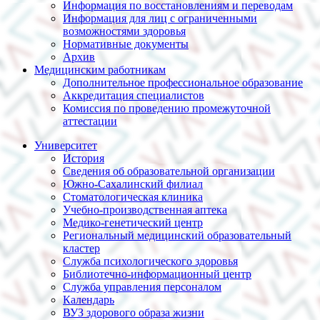
Информация по восстановлениям и переводам
Информация для лиц с ограниченными
возможностями здоровья
Нормативные документы
Архив
Медицинским работникам
Дополнительное профессиональное образование
Аккредитация специалистов
Комиссия по проведению промежуточной
аттестации
Университет
История
Сведения об образовательной организации
Южно-Сахалинский филиал
Стоматологическая клиника
Учебно-производственная аптека
Медико-генетический центр
Региональный медицинский образовательный
кластер
Служба психологического здоровья
Библиотечно-информационный центр
Служба управления персоналом
Календарь
ВУЗ здорового образа жизни