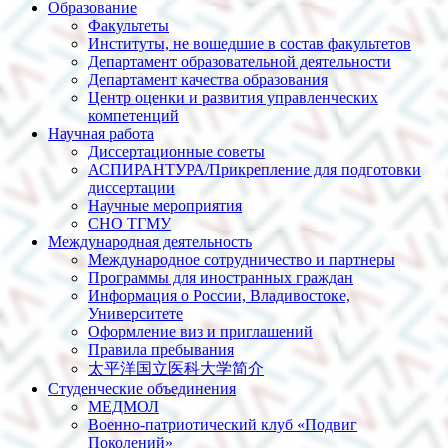
Образование
Факультеты
Институты, не вошедшие в состав факультетов
Департамент образовательной деятельности
Департамент качества образования
Центр оценки и развития управленческих
компетенций
Научная работа
Диссертационные советы
АСПИРАНТУРА/Прикрепление для подготовки
диссертации
Научные мероприятия
СНО ТГМУ
Международная деятельность
Международное сотрудничество и партнеры
Программы для иностранных граждан
Информация о России, Владивостоке,
Университете
Оформление виз и приглашений
Правила пребывания
太平洋国立医科大学简介
Студенческие объединения
МЕДМОЛ
Военно-патриотический клуб «Подвиг
Поколений»