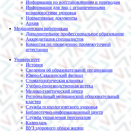
Информация по восстановлениям и переводам
Информация для лиц с ограниченными
возможностями здоровья
Нормативные документы
Архив
Медицинским работникам
Дополнительное профессиональное образование
Аккредитация специалистов
Комиссия по проведению промежуточной
аттестации
Университет
История
Сведения об образовательной организации
Южно-Сахалинский филиал
Стоматологическая клиника
Учебно-производственная аптека
Медико-генетический центр
Региональный медицинский образовательный
кластер
Служба психологического здоровья
Библиотечно-информационный центр
Служба управления персоналом
Календарь
ВУЗ здорового образа жизни