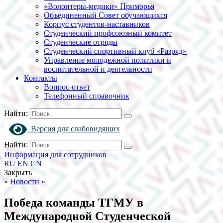
«Волонтеры-медики» Приморья
Объединенный Совет обучающихся
Корпус студентов-наставников
Студенческий профсоюзный комитет
Студенческие отряды
Студенческий спортивный клуб «Разряд»
Управление молодежной политики и
воспитательной и деятельности
Контакты
Вопрос-ответ
Телефонный справочник
Найти:
Версия для слабовидящих
Найти:
Информация для сотрудников
RU
EN
CN
Закрыть
»
Новости
»
Победа команды ТГМУ в
Международной Студенческой