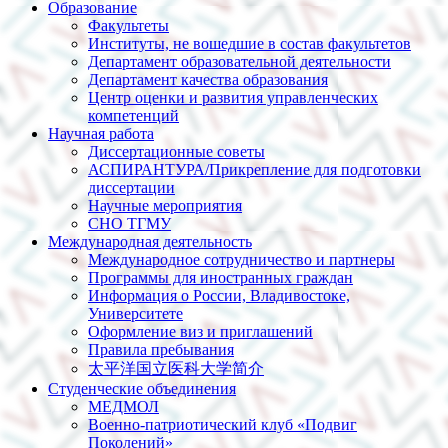
Образование
Факультеты
Институты, не вошедшие в состав факультетов
Департамент образовательной деятельности
Департамент качества образования
Центр оценки и развития управленческих
компетенций
Научная работа
Диссертационные советы
АСПИРАНТУРА/Прикрепление для подготовки
диссертации
Научные мероприятия
СНО ТГМУ
Международная деятельность
Международное сотрудничество и партнеры
Программы для иностранных граждан
Информация о России, Владивостоке,
Университете
Оформление виз и приглашений
Правила пребывания
太平洋国立医科大学简介
Студенческие объединения
МЕДМОЛ
Военно-патриотический клуб «Подвиг
Поколений»