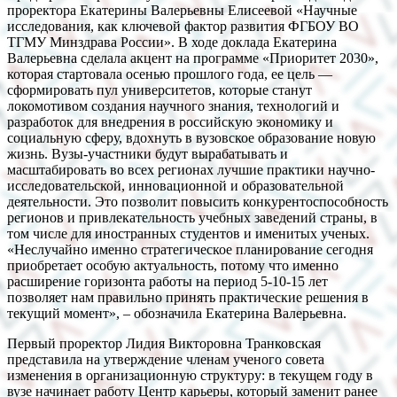
проректора Екатерины Валерьевны Елисеевой «Научные
исследования, как ключевой фактор развития ФГБОУ ВО
ТГМУ Минздрава России». В ходе доклада Екатерина
Валерьевна сделала акцент на программе «Приоритет 2030»,
которая стартовала осенью прошлого года, ее цель —
сформировать пул университетов, которые станут
локомотивом создания научного знания, технологий и
разработок для внедрения в российскую экономику и
социальную сферу, вдохнуть в вузовское образование новую
жизнь. Вузы-участники будут вырабатывать и
масштабировать во всех регионах лучшие практики научно-
исследовательской, инновационной и образовательной
деятельности. Это позволит повысить конкурентоспособность
регионов и привлекательность учебных заведений страны, в
том числе для иностранных студентов и именитых ученых.
«Неслучайно именно стратегическое планирование сегодня
приобретает особую актуальность, потому что именно
расширение горизонта работы на период 5-10-15 лет
позволяет нам правильно принять практические решения в
текущий момент», – обозначила Екатерина Валерьевна.
Первый проректор Лидия Викторовна Транковская
представила на утверждение членам ученого совета
изменения в организационную структуру: в текущем году в
вузе начинает работу Центр карьеры, который заменит ранее