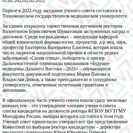
01.02.2022
02.02.2022
Первое в 2022 году заседание ученого совета состоялось в
Тихоокеанском государственном медицинском университете.
Заседание открылось торжественным вручением ректором
Валентином Борисовичем Шуматовым заслуженных наград и
дипломов. Среди награждаемых – заведующая кафедрой
общей клинической фармакологии, проректор, д-р мед. наук,
профессор Екатерина Валерьевна Елисеева, которая вошла
число лауреатов национальной премии в области редких
заболеваний «Синяя птица», победитель и призер
Дальневосточной олимпиады школьников «Будущее
медицины Дальнего Востока – 2021» – обучающиеся
факультета довузовской подготовки Мария Панова и
Владислав Дюков, а также преподаватели и сотрудники
университета, отмеченные почетными грамотами и
дипломами.
В официальную часть ученого совета вошли сразу несколько
важных тем – это утверждение членами ученого совета
списка кандидатов на должность ректора ФГБОУ ВО ТГМУ
Минздрава России, выборы которого состоятся в этом году.
Ученый совет единогласно утвердил все три представленные
Комиссией по выборам ректора кандидатуры – директора
института стоматологии Юрия Юрьевича Первова,