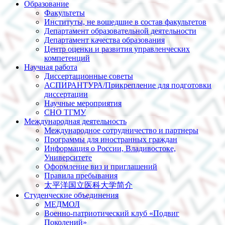
Образование
Факультеты
Институты, не вошедшие в состав факультетов
Департамент образовательной деятельности
Департамент качества образования
Центр оценки и развития управленческих
компетенций
Научная работа
Диссертационные советы
АСПИРАНТУРА/Прикрепление для подготовки
диссертации
Научные мероприятия
СНО ТГМУ
Международная деятельность
Международное сотрудничество и партнеры
Программы для иностранных граждан
Информация о России, Владивостоке,
Университете
Оформление виз и приглашений
Правила пребывания
太平洋国立医科大学简介
Студенческие объединения
МЕДМОЛ
Военно-патриотический клуб «Подвиг
Поколений»