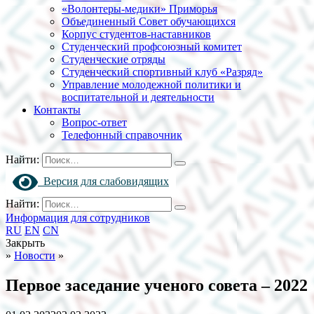
«Волонтеры-медики» Приморья
Объединенный Совет обучающихся
Корпус студентов-наставников
Студенческий профсоюзный комитет
Студенческие отряды
Студенческий спортивный клуб «Разряд»
Управление молодежной политики и
воспитательной и деятельности
Контакты
Вопрос-ответ
Телефонный справочник
Найти:
Версия для слабовидящих
Найти:
Информация для сотрудников
RU
EN
CN
Закрыть
»
Новости
»
Первое заседание ученого совета – 2022