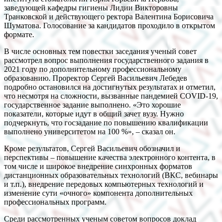
заведующей кафедры гигиены Лидии Викторовны
Транковской и действующего ректора Валентина Борисовича
Шуматова. Голосование за кандидатов проходило в открытом
формате.
В числе основных тем повестки заседания ученый совет
рассмотрел вопрос выполнения государственного задания в
2021 году по дополнительному профессиональному
образованию. Проректор Сергей Васильевич Лебедев
подробно остановился на достигнутых результатах и отметил,
что несмотря на сложности, вызванные пандемией COVID-19,
государственное задание выполнено. «Это хорошие
показатели, которые идут в общий зачет вузу. Нужно
подчеркнуть, что госзадание по повышению квалификации
выполнено университетом на 100 %», – сказал он.
Кроме результатов, Сергей Васильевич обозначил и
перспективы – повышение качества электронного контента, в
том числе и широкое внедрение синхронных форматов
дистанционных образовательных технологий (ВКС, вебинары
и т.п.), внедрение передовых компьютерных технологий и
изменение сути «очного» компонента дополнительных
профессиональных программ.
Среди рассмотренных ученым советом вопросов доклад