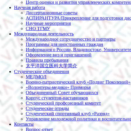
Центр оценки и развития управленческих компете
Научная работа
Диссертационные советы
АСПИРАНТУРА/Прикрепление для подготовки дис
Научные мероприятия
СНО ТГМУ
Международная деятельность
Международное сотрудничество и партнеры
Программы для иностранных граждан
Информация о России, Владивостоке, Университет
Оформление виз и приглашений
Правила пребывания
太平洋国立医科大学简介
Студенческие объединения
МЕДМОЛ
Военно-патриотический клуб «Подвиг Поколений»
«Волонтеры-медики» Приморья
Объединенный Совет обучающихся
Корпус студентов-наставников
Студенческий профсоюзный комитет
Студенческие отряды
Студенческий спортивный клуб «Разряд»
Управление молодежной политики и воспитательно
Контакты
Вопрос-ответ