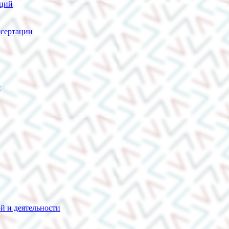
нций
сертации
е
й и деятельности