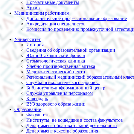
Нормативные документы
Архив
Медицинским работникам
Дополнительное профессиональное образование
Аккредитация специалистов
Комиссия по проведению промежуточной аттестац
Университет
История
Сведения об образовательной организации
Южно-Сахалинский филиал
Стоматологическая клиника
Учебно-производственная аптека
Медико-генетический центр
Региональный медицинский образовательный клас
Служба психологического здоровья
Библиотечно-информационный центр
Служба управления персоналом
Календарь
ВУЗ здорового образа жизни
Образование
Факультеты
Институты, не вошедшие в состав факультетов
Департамент образовательной деятельности
Департамент качества образования