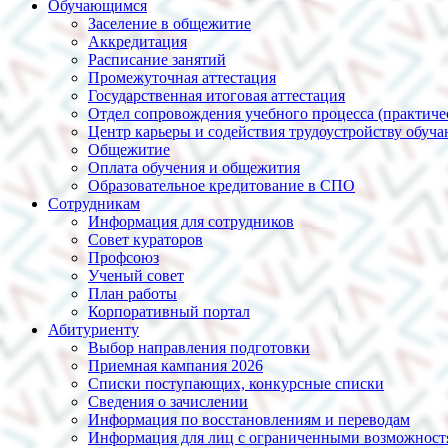
Обучающимся
Заселение в общежитие
Аккредитация
Расписание занятий
Промежуточная аттестация
Государственная итоговая аттестация
Отдел сопровождения учебного процесса (практиче
Центр карьеры и содействия трудоустройству обуч
Общежитие
Оплата обучения и общежития
Образовательное кредитование в СПО
Сотрудникам
Информация для сотрудников
Совет кураторов
Профсоюз
Ученый совет
План работы
Корпоративный портал
Абитуриенту
Выбор направления подготовки
Приемная кампания 2026
Списки поступающих, конкурсные списки
Сведения о зачислении
Информация по восстановлениям и переводам
Информация для лиц с ограниченными возможност