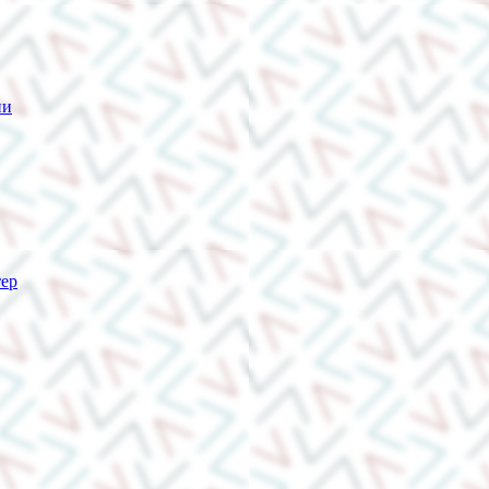
ии
тер