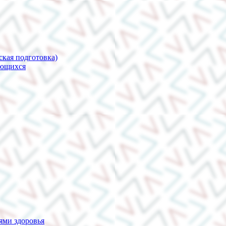
ская подготовка)
ающихся
ями здоровья