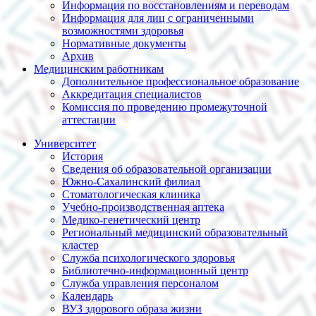
Информация по восстановлениям и переводам
Информация для лиц с ограниченными
возможностями здоровья
Нормативные документы
Архив
Медицинским работникам
Дополнительное профессиональное образование
Аккредитация специалистов
Комиссия по проведению промежуточной
аттестации
Университет
История
Сведения об образовательной организации
Южно-Сахалинский филиал
Стоматологическая клиника
Учебно-производственная аптека
Медико-генетический центр
Региональный медицинский образовательный
кластер
Служба психологического здоровья
Библиотечно-информационный центр
Служба управления персоналом
Календарь
ВУЗ здорового образа жизни