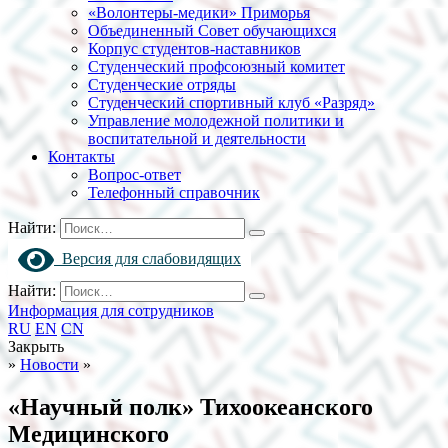
«Волонтеры-медики» Приморья
Объединенный Совет обучающихся
Корпус студентов-наставников
Студенческий профсоюзный комитет
Студенческие отряды
Студенческий спортивный клуб «Разряд»
Управление молодежной политики и
воспитательной и деятельности
Контакты
Вопрос-ответ
Телефонный справочник
Найти:
Версия для слабовидящих
Найти:
Информация для сотрудников
RU
EN
CN
Закрыть
»
Новости
»
«Научный полк» Тихоокеанского
Медицинского