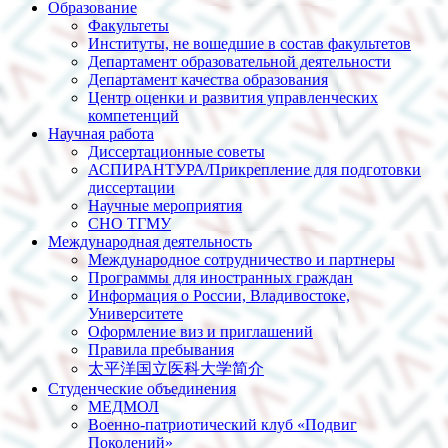
Образование
Факультеты
Институты, не вошедшие в состав факультетов
Департамент образовательной деятельности
Департамент качества образования
Центр оценки и развития управленческих
компетенций
Научная работа
Диссертационные советы
АСПИРАНТУРА/Прикрепление для подготовки
диссертации
Научные мероприятия
СНО ТГМУ
Международная деятельность
Международное сотрудничество и партнеры
Программы для иностранных граждан
Информация о России, Владивостоке,
Университете
Оформление виз и приглашений
Правила пребывания
太平洋国立医科大学简介
Студенческие объединения
МЕДМОЛ
Военно-патриотический клуб «Подвиг
Поколений»