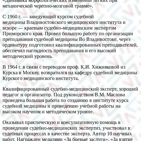
«Динамика морфологических изменений легких при
механической черепно-мозговой травме».
С 1960 г. — заведующий курсом судебной
медицины Владивостокского медицинского института и
вскоре — краевым судебно-медицинским экспертом
Приморского края. Провел большую работу по организации
преподавания судебной медицины Во Владивостоке, через
ординатуру подготовил квалифицированных преподавателей,
обеспечил наглядность преподавания и его высокий
методический уровень.
В 1964 г. в связи с переводом проф. К.И. Хижняковой из
Курска в Москву, возвратился на кафедру судебной медицины
Курского медицинского института,
Квалифицированный судебно-медицинский эксперт, хороший
педагог и организатор. Под руководством В.М. Маслова
проведена большая работа по созданию в институте курса
судебной медицины и проведению учебной работы на
высоком научном и методическом уровне.
Оказывал практическую и консультативную помощь в
проведении судебно-медицинских экспертиз, участвовал в
судебных процессах в качестве эксперта. Автор 10 научных
работ. Награжден медалями «За боевые заслуги», «За взятие