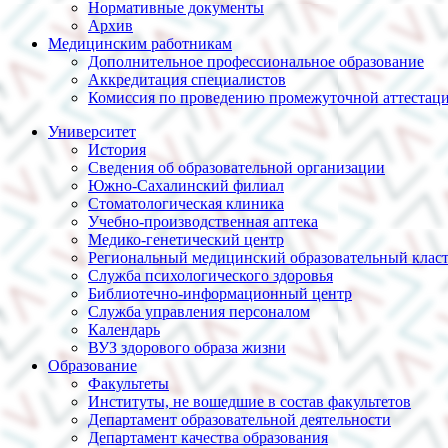
Нормативные документы
Архив
Медицинским работникам
Дополнительное профессиональное образование
Аккредитация специалистов
Комиссия по проведению промежуточной аттестац
Университет
История
Сведения об образовательной организации
Южно-Сахалинский филиал
Стоматологическая клиника
Учебно-производственная аптека
Медико-генетический центр
Региональный медицинский образовательный клас
Служба психологического здоровья
Библиотечно-информационный центр
Служба управления персоналом
Календарь
ВУЗ здорового образа жизни
Образование
Факультеты
Институты, не вошедшие в состав факультетов
Департамент образовательной деятельности
Департамент качества образования