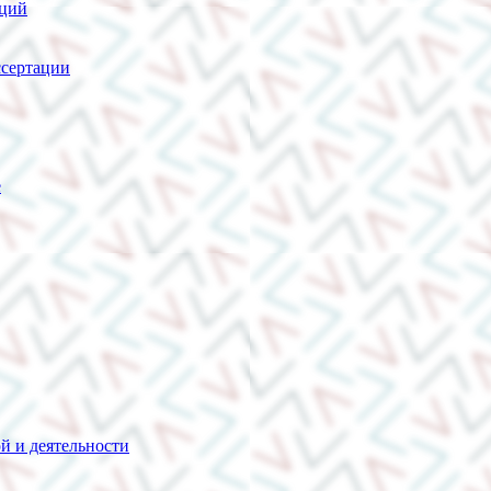
нций
сертации
е
й и деятельности