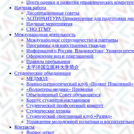
Центр оценки и развития управленческих компете
Научная работа
Диссертационные советы
АСПИРАНТУРА/Прикрепление для подготовки дис
Научные мероприятия
СНО ТГМУ
Международная деятельность
Международное сотрудничество и партнеры
Программы для иностранных граждан
Информация о России, Владивостоке, Университет
Оформление виз и приглашений
Правила пребывания
太平洋国立医科大学简介
Студенческие объединения
МЕДМОЛ
Военно-патриотический клуб «Подвиг Поколений»
«Волонтеры-медики» Приморья
Объединенный Совет обучающихся
Корпус студентов-наставников
Студенческий профсоюзный комитет
Студенческие отряды
Студенческий спортивный клуб «Разряд»
Управление молодежной политики и воспитательно
Контакты
Вопрос-ответ