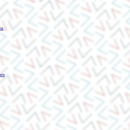
ии
тер