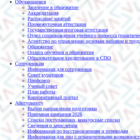
Обучающимся
Заселение в общежитие
Аккредитация
Расписание занятий
Промежуточная аттестация
Государственная итоговая аттестация
Отдел сопровождения учебного процесса (практиче
Агентство по управлению целевым набором и трудо
Общежитие
Оплата обучения и общежития
Образовательное кредитование в СПО
Сотрудникам
Информация для сотрудников
Совет кураторов
Профсоюз
Ученый совет
План работы
Корпоративный портал
Абитуриенту
Выбор направления подготовки
Приемная кампания 2026
Списки поступающих, конкурсные списки
Сведения о зачислении
Информация по восстановлениям и переводам
Информация для лиц с ограниченными возможност