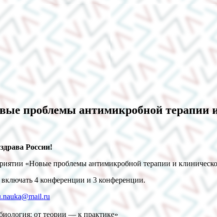
вые проблемы антимикробной терапии 
драва России!
оприятии «Новые проблемы антимикробной терапии и клиническ
т включать 4 конференции и 3 конференции.
.nauka@mail.ru
иология: от теории — к практике»