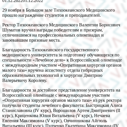
01.12.2022
01.12.2022
29 ноября в Большом зале Тихоокеанского Медицинского
прошло награждение студентов и преподавателей.
Ректор Тихоокеанского Медицинского Валентин Борисович
Шуматов вручил награды победителям и призерам,
отличившимся на профессиональных олимпиадах и
завоевавшим призовые места.
Благодарность Тихоокеанского государственного
медицинского университета за подготовку обучающихся по
специальности «Лечебное дело» к Всероссийской олимпиаде
с международным участием «Оперативная хирургия органов
малого таза» вручена ассистенту отдела гибридных
образовательных технологий в хирургии Дмитрию
Валерьевичу Королеву.
Благодарности за достойное представление университета на
Всероссийской олимпиаде с международным участием
«Оперативная хирургия органов малого таза» из рук ректора
получили студенты лечебного факультета: Быстрицкая Алиса
Станиславовна (IV курс), Ворошилов Артем Дмитриевич (II
курс), Криценкова Юлия Витальевна (V курс), Нечаева
Евгения Максимовна (V курс), Овчинникова Айгюль
Витальевна (III курс), Пудченко Екатерина Максимовна (IV