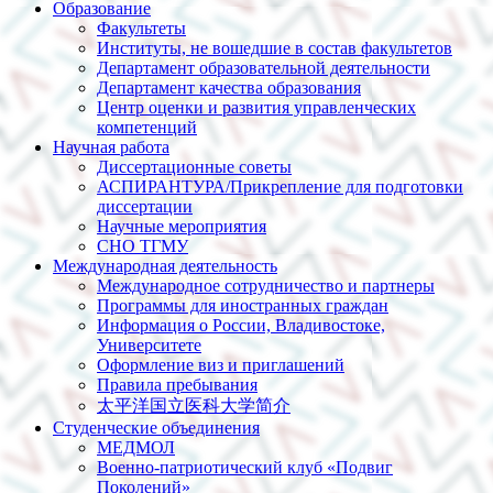
Образование
Факультеты
Институты, не вошедшие в состав факультетов
Департамент образовательной деятельности
Департамент качества образования
Центр оценки и развития управленческих
компетенций
Научная работа
Диссертационные советы
АСПИРАНТУРА/Прикрепление для подготовки
диссертации
Научные мероприятия
СНО ТГМУ
Международная деятельность
Международное сотрудничество и партнеры
Программы для иностранных граждан
Информация о России, Владивостоке,
Университете
Оформление виз и приглашений
Правила пребывания
太平洋国立医科大学简介
Студенческие объединения
МЕДМОЛ
Военно-патриотический клуб «Подвиг
Поколений»