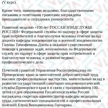
(V курс).
Кроме того, памятными медалями, благодарственными
письмами и почетными грамотами награждены
преподаватели и сотрудники университета.
Памятной медалью «100 лет ГОССАНЭПИДСЛУЖБЕ
РОССИИ» Федеральной службы по надзору в сфере защиты
прав потребителей и благополучия человека отмечен вклад
доцента кафедры эпидемиологии и военной эпидемиологии
Галины Тимофеевны Дзюба в оказание существенной
помощи в решении задач, возложенных на Федеральную
службу по надзору в сфере защиты прав потребителей и
благополучия человека, и развитие медико-
профилактического дела.
Почетной грамотой Управления Роспотребнадзора по
Приморскому краю за многолетний добросовестный труд,
высокое профессиональное мастерство, значительный вклад в
развитие государственной санитарно-эпидемиологической
службы Приморского края и в связи с празднованием 100-
летия со дня образования Госсанэпидслужбы России
награждена секретарь-администратор кафедры медицины
труда, гигиенических специальностей и профессиональных
болезней Елена Вениаминовна Гончарова.