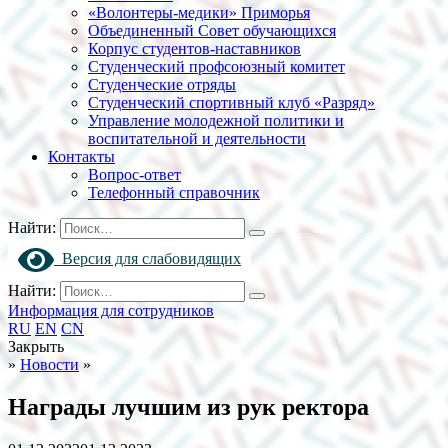
«Волонтеры-медики» Приморья
Объединенный Совет обучающихся
Корпус студентов-наставников
Студенческий профсоюзный комитет
Студенческие отряды
Студенческий спортивный клуб «Разряд»
Управление молодежной политики и
воспитательной и деятельности
Контакты
Вопрос-ответ
Телефонный справочник
Найти:
Версия для слабовидящих
Найти:
Информация для сотрудников
RU
EN
CN
Закрыть
»
Новости
»
Награды лучшим из рук ректора