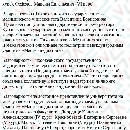
курс), Фефелов Максим Евгеньевич (VI курс).
В адрес ректора Тихоокеанского государственного
медицинского университета Валентина Борисовича
Шуматова поступило благодарственное письмо ректора
Кубанского государственного медицинского университета, в
котором отмечены высокий уровень подготовки и активное
участие студентов Тихоокеанского Медицинского во
II межвузовской олимпиаде по педиатрии с международным
участием «Мастер педиатрии».
Благодарность Тихоокеанского государственного
медицинского университета за подготовку студентов по
специальности «Педиатрия» к межвузовской студенческой
олимпиаде с международным участием «Мастер педиатрии»
объявлена коллективу Института педиатрии и лично его
директору – Татьяне Александровне Шуматовой.
Благодарности за достойное представление университета на
межвузовской студенческой олимпиаде с международным
участием «Мастер педиатрии» вручены студентам
педиатрического факультета: Диордице Кристине
Александровне (IV курс), Краснобаевой Екатерине Сергеевне
(V курс), Малык Елизавете Павловне (V курс), Павличенко
Михаилу Павловичу (VI курс), Сорокину Никите Сергеевичу