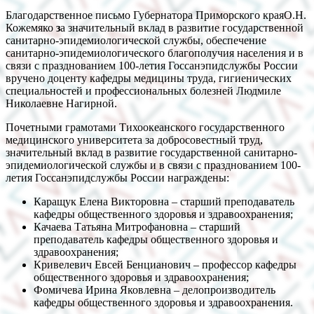
Благодарственное письмо Губернатора Приморского краяО.Н.
Кожемяко
з
а значительный вклад в развитие государственной
санитарно-эпидемиологической службы, обеспечение
санитарно-эпидемиологического благополучия населения и в
связи с празднованием 100-летия Госсанэпидслужбы России
вручено доценту кафедры медицины труда, гигиенических
специальностей и профессиональных болезней Людмиле
Николаевне Нагирной.
Почетными грамотами Тихоокеанского государственного
медицинского университета за добросовестный труд,
значительный вклад в развитие государственной санитарно-
эпидемиологической службы и в связи с празднованием 100-
летия Госсанэпидслужбы России награждены:
Каращук Елена Викторовна – старший преподаватель
кафедры общественного здоровья и здравоохранения;
Качаева Татьяна Митрофановна – старший
преподаватель кафедры общественного здоровья и
здравоохранения;
Кривелевич Евсей Бенцианович – профессор кафедры
общественного здоровья и здравоохранения;
Фомичева Ирина Яковлевна – делопроизводитель
кафедры общественного здоровья и здравоохранения.