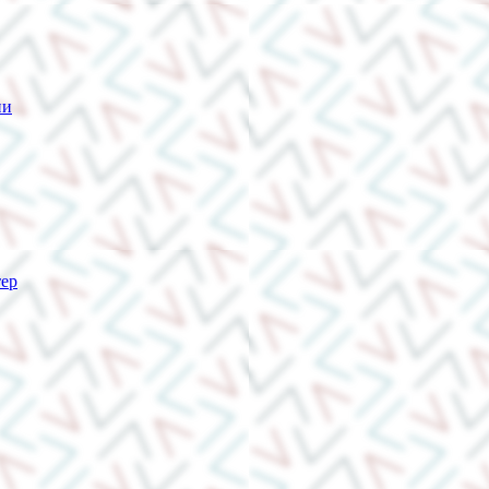
ии
тер