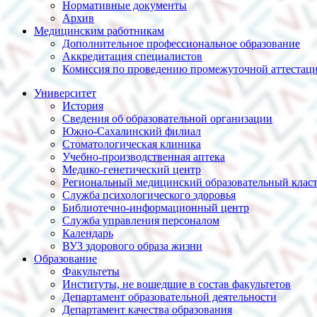
Нормативные документы
Архив
Медицинским работникам
Дополнительное профессиональное образование
Аккредитация специалистов
Комиссия по проведению промежуточной аттестац
Университет
История
Сведения об образовательной организации
Южно-Сахалинский филиал
Стоматологическая клиника
Учебно-производственная аптека
Медико-генетический центр
Региональный медицинский образовательный клас
Служба психологического здоровья
Библиотечно-информационный центр
Служба управления персоналом
Календарь
ВУЗ здорового образа жизни
Образование
Факультеты
Институты, не вошедшие в состав факультетов
Департамент образовательной деятельности
Департамент качества образования