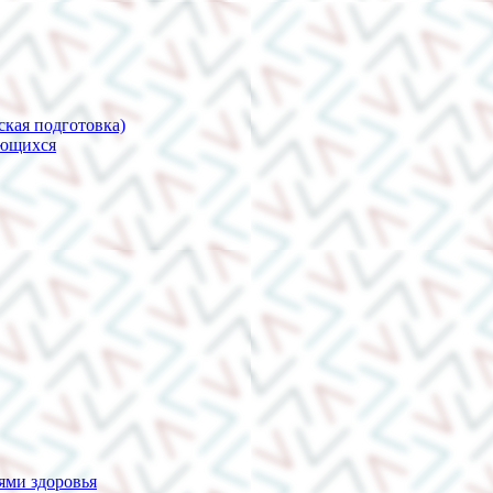
ская подготовка)
ающихся
ями здоровья