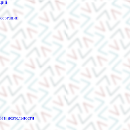
нций
сертации
е
й и деятельности