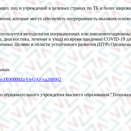
ющих лиц и учреждений в целевых странах по ТБ и более широк
ения, которые могут обеспечить непрерывность оказания основ
 используется методология операционных или имплементационны
, диагностика, лечение и уход) во время пандемии COVID-19 д
новленных Целями в области устойчивого развития (ЦУР) Орган
ыках.
ion/a0p3X00000ZpYivQAF/ca200002
о образовательного учреждения высшего образования "Тихооке