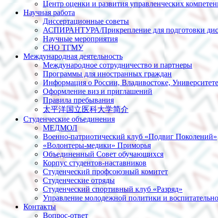
Центр оценки и развития управленческих компете
Научная работа
Диссертационные советы
АСПИРАНТУРА/Прикрепление для подготовки дис
Научные мероприятия
СНО ТГМУ
Международная деятельность
Международное сотрудничество и партнеры
Программы для иностранных граждан
Информация о России, Владивостоке, Университет
Оформление виз и приглашений
Правила пребывания
太平洋国立医科大学简介
Студенческие объединения
МЕДМОЛ
Военно-патриотический клуб «Подвиг Поколений»
«Волонтеры-медики» Приморья
Объединенный Совет обучающихся
Корпус студентов-наставников
Студенческий профсоюзный комитет
Студенческие отряды
Студенческий спортивный клуб «Разряд»
Управление молодежной политики и воспитательно
Контакты
Вопрос-ответ