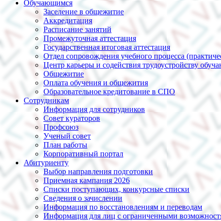
Обучающимся
Заселение в общежитие
Аккредитация
Расписание занятий
Промежуточная аттестация
Государственная итоговая аттестация
Отдел сопровождения учебного процесса (практиче
Центр карьеры и содействия трудоустройству обуч
Общежитие
Оплата обучения и общежития
Образовательное кредитование в СПО
Сотрудникам
Информация для сотрудников
Совет кураторов
Профсоюз
Ученый совет
План работы
Корпоративный портал
Абитуриенту
Выбор направления подготовки
Приемная кампания 2026
Списки поступающих, конкурсные списки
Сведения о зачислении
Информация по восстановлениям и переводам
Информация для лиц с ограниченными возможност