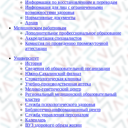
Информация по восстановлениям и переводам
Информация для лиц с ограниченными
возможностями здоровья
Нормативные документы
Архив
Медицинским работникам
Дополнительное профессиональное образование
Аккредитация специалистов
Комиссия по проведению промежуточной
аттестации
Университет
История
Сведения об образовательной организации
Южно-Сахалинский филиал
Стоматологическая клиника
Учебно-производственная аптека
Медико-генетический центр
Региональный медицинский образовательный
кластер
Служба психологического здоровья
Библиотечно-информационный центр
Служба управления персоналом
Календарь
ВУЗ здорового образа жизни