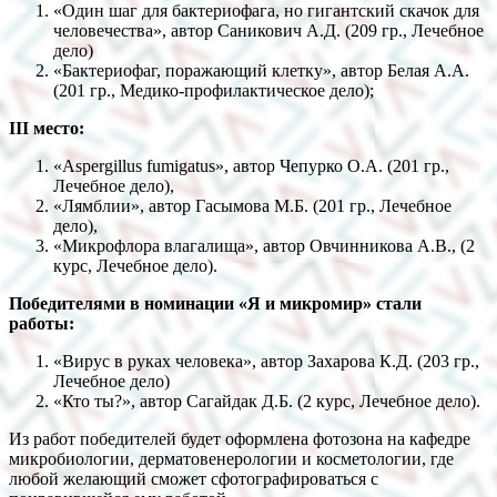
«Один шаг для бактериофага, но гигантский скачок для
человечества», автор Саникович А.Д. (209 гр., Лечебное
дело)
«Бактериофаг, поражающий клетку», автор Белая А.А.
(201 гр., Медико-профилактическое дело);
III
место:
«Aspergillus fumigatus», автор Чепурко О.А. (201 гр.,
Лечебное дело),
«Лямблии», автор Гасымова М.Б. (201 гр., Лечебное
дело),
«Микрофлора влагалища», автор Овчинникова А.В., (2
курс, Лечебное дело).
Победителями в номинации «Я и микромир» стали
работы:
«Вирус в руках человека», автор Захарова К.Д. (203 гр.,
Лечебное дело)
«Кто ты?», автор Сагайдак Д.Б. (2 курс, Лечебное дело).
Из работ победителей будет оформлена фотозона на кафедре
микробиологии, дерматовенерологии и косметологии, где
любой желающий сможет сфотографироваться с