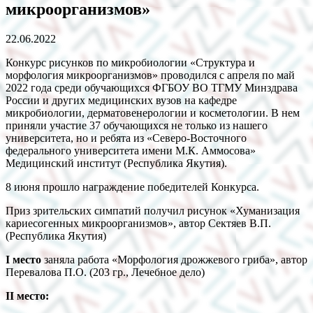
микроорганизмов»
22.06.2022
Конкурс рисунков по микробиологии «Структура и
морфология микроорганизмов» проводился с апреля по май
2022 года среди обучающихся ФГБОУ ВО ТГМУ Минздрава
России и других медицинских вузов на кафедре
микробиологии, дерматовенерологии и косметологии. В нем
приняли участие 37 обучающихся не только из нашего
университета, но и ребята из «Северо-Восточного
федерального университета имени М.К. Аммосова»
Медицинский институт (Республика Якутия).
8 июня прошло награждение победителей Конкурса.
Приз зрительских симпатий получил рисунок «Хуманизация
кариесогенных микроорганизмов», автор Сектяев В.П.
(Республика Якутия)
I
место
заняла работа «Морфология дрожжевого гриба», автор
Перевалова П.О. (203 гр., Лечебное дело)
II
место: