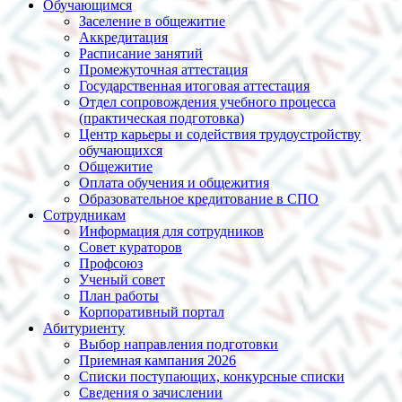
Обучающимся
Заселение в общежитие
Аккредитация
Расписание занятий
Промежуточная аттестация
Государственная итоговая аттестация
Отдел сопровождения учебного процесса
(практическая подготовка)
Центр карьеры и содействия трудоустройству
обучающихся
Общежитие
Оплата обучения и общежития
Образовательное кредитование в СПО
Сотрудникам
Информация для сотрудников
Совет кураторов
Профсоюз
Ученый совет
План работы
Корпоративный портал
Абитуриенту
Выбор направления подготовки
Приемная кампания 2026
Списки поступающих, конкурсные списки
Сведения о зачислении