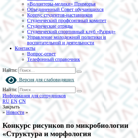
«Волонтеры-медики» Приморья
Объединенный Совет обучающихся
Корпус студентов-наставников
Студенческий профсоюзный комитет
Студенческие отряды
Студенческий спортивный клуб «Разряд»
Управление молодежной политики и
воспитательной и деятельности
Контакты
Вопрос-ответ
Телефонный справочник
Найти:
Версия для слабовидящих
Найти:
Информация для сотрудников
RU
EN
CN
Закрыть
»
Новости
»
Конкурс рисунков по микробиологии
«Структура и морфология