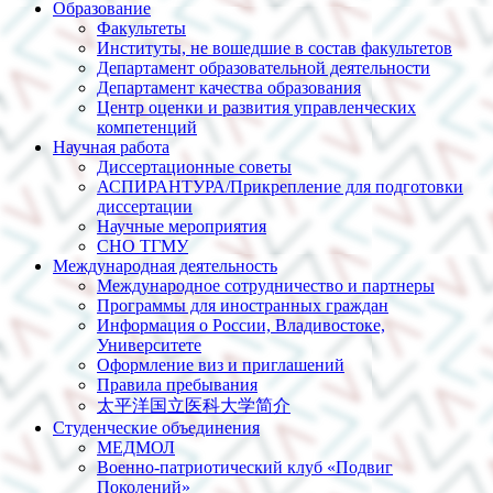
Образование
Факультеты
Институты, не вошедшие в состав факультетов
Департамент образовательной деятельности
Департамент качества образования
Центр оценки и развития управленческих
компетенций
Научная работа
Диссертационные советы
АСПИРАНТУРА/Прикрепление для подготовки
диссертации
Научные мероприятия
СНО ТГМУ
Международная деятельность
Международное сотрудничество и партнеры
Программы для иностранных граждан
Информация о России, Владивостоке,
Университете
Оформление виз и приглашений
Правила пребывания
太平洋国立医科大学简介
Студенческие объединения
МЕДМОЛ
Военно-патриотический клуб «Подвиг
Поколений»