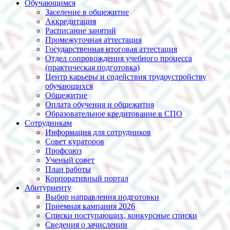
Обучающимся
Заселение в общежитие
Аккредитация
Расписание занятий
Промежуточная аттестация
Государственная итоговая аттестация
Отдел сопровождения учебного процесса
(практическая подготовка)
Центр карьеры и содействия трудоустройству
обучающихся
Общежитие
Оплата обучения и общежития
Образовательное кредитование в СПО
Сотрудникам
Информация для сотрудников
Совет кураторов
Профсоюз
Ученый совет
План работы
Корпоративный портал
Абитуриенту
Выбор направления подготовки
Приемная кампания 2026
Списки поступающих, конкурсные списки
Сведения о зачислении