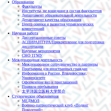
Образование
Факультеты
Институты, не вошедшие в состав факультетов
Департамент образовательной деятельности
Департамент качества образования
Центр оценки и развития управленческих
компетенций
Научная работа
Диссертационные советы
АСПИРАНТУРА/Прикрепление для подготовки
диссертации
Научные мероприятия
СНО ТГМУ
Международная деятельность
Международное сотрудничество и партнеры
Программы для иностранных граждан
Информация о России, Владивостоке,
Университете
Оформление виз и приглашений
Правила пребывания
太平洋国立医科大学简介
Студенческие объединения
МЕДМОЛ
Военно-патриотический клуб «Подвиг
Поколений»