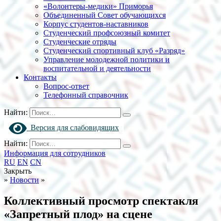
«Волонтеры-медики» Приморья
Объединенный Совет обучающихся
Корпус студентов-наставников
Студенческий профсоюзный комитет
Студенческие отряды
Студенческий спортивный клуб «Разряд»
Управление молодежной политики и
воспитательной и деятельности
Контакты
Вопрос-ответ
Телефонный справочник
Найти:
Версия для слабовидящих
Найти:
Информация для сотрудников
RU
EN
CN
Закрыть
»
Новости
»
Коллективный просмотр спектакля
«Запретный плод» на сцене