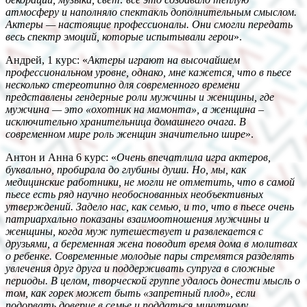
атмосферу и наполняло спектакль дополнительным смыслом.
Актеры — настоящие профессионалы. Они смогли передать
весь спектр эмоций, которые испытывали герои
».
Андрей, 1 курс: «
Актеры играют на высочайшем
профессиональном уровне, однако, мне кажется, что в пьесе
несколько стереотипно для современного времени
представлены гендерные роли мужчины и женщины, где
мужчина — это «охотник на мамонта», а женщина –
исключительно хранительница домашнего очага. В
современном мире роль женщин значительно шире
».
Антон и Анна 6 курс: «
Очень впечатлила игра актеров,
буквально, пробирала до глубины души. Но, мы, как
медицинские работники, не могли не отметить, что в самой
пьесе есть ряд научно необоснованных необъективных
утверждений. Задело нас, как семью, и то, что в пьесе очень
патриархально показаны взаимоотношения мужчины и
женщины, когда муж путешествует и развлекается с
друзьями, а беременная жена поводит время дома в молитвах
о ребенке. Современные молодые пары стремятся разделять
увлечения друг друга и поддерживать супруга в сложные
периоды. В целом, творческой группе удалось донести мысль о
том, как горек может быть «запретный плод», если
подорвать доверие в семье и поддаться минутному