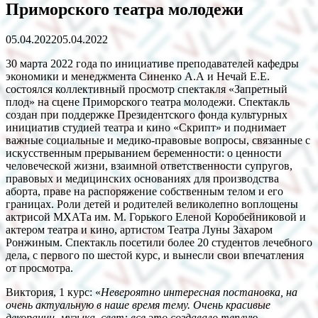
Приморского театра молодежи
05.04.2022
05.04.2022
30 марта 2022 года по инициативе преподавателей кафедры
экономики и менеджмента Синенко А.А и Нечай Е.Е.
состоялся коллективный просмотр спектакля «Запретный
плод» на сцене Приморского театра молодежи. Спектакль
создан при поддержке Президентского фонда культурных
инициатив студией театра и кино «Скрипт» и поднимает
важные социальные и медико-правовые вопросы, связанные с
искусственным прерыванием беременности: о ценности
человеческой жизни, взаимной ответственности супругов,
правовых и медицинских основаниях для производства
аборта, праве на распоряжение собственным телом и его
границах. Роли детей и родителей великолепно воплощены
актрисой МХАТа им. М. Горького Еленой Коробейниковой и
актером театра и кино, артистом Театра Луны Захаром
Ронжиным. Спектакль посетили более 20 студентов лечебного
дела, с первого по шестой курс, и вынесли свои впечатления
от просмотра.
Виктория, 1 курс: «
Невероятно интересная постановка, на
очень актуальную в наше время тему. Очень красивые
декорации, музыка, свет: все это создавало теплую