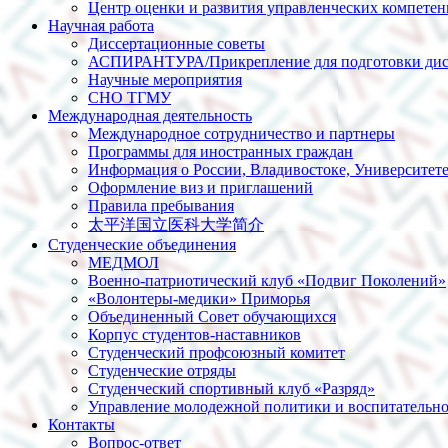
Центр оценки и развития управленческих компете
Научная работа
Диссертационные советы
АСПИРАНТУРА/Прикрепление для подготовки дис
Научные мероприятия
СНО ТГМУ
Международная деятельность
Международное сотрудничество и партнеры
Программы для иностранных граждан
Информация о России, Владивостоке, Университет
Оформление виз и приглашений
Правила пребывания
太平洋国立医科大学简介
Студенческие объединения
МЕДМОЛ
Военно-патриотический клуб «Подвиг Поколений»
«Волонтеры-медики» Приморья
Объединенный Совет обучающихся
Корпус студентов-наставников
Студенческий профсоюзный комитет
Студенческие отряды
Студенческий спортивный клуб «Разряд»
Управление молодежной политики и воспитательно
Контакты
Вопрос-ответ