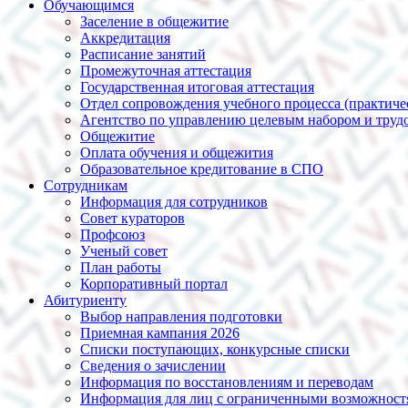
Обучающимся
Заселение в общежитие
Аккредитация
Расписание занятий
Промежуточная аттестация
Государственная итоговая аттестация
Отдел сопровождения учебного процесса (практиче
Агентство по управлению целевым набором и трудо
Общежитие
Оплата обучения и общежития
Образовательное кредитование в СПО
Сотрудникам
Информация для сотрудников
Совет кураторов
Профсоюз
Ученый совет
План работы
Корпоративный портал
Абитуриенту
Выбор направления подготовки
Приемная кампания 2026
Списки поступающих, конкурсные списки
Сведения о зачислении
Информация по восстановлениям и переводам
Информация для лиц с ограниченными возможност