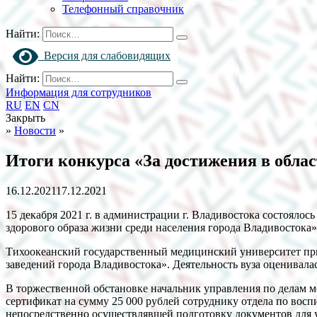
Телефонный справочник
Найти:
Версия для слабовидящих
Найти:
Информация для сотрудников
RU
EN
CN
Закрыть
»
Новости
»
Итоги конкурса «За достижения в обла
16.12.2021
17.12.2021
15 декабря 2021 г. в администрации г. Владивостока состояло
здорового образа жизни среди населения города Владивостока
Тихоокеанский государственный медицинский университет пр
заведений города Владивостока». Деятельность вуза оценивала
В торжественной обстановке начальник управления по делам мо
сертификат на сумму 25 000 рублей сотруднику отдела по вос
непосредственно осуществлявшей подготовку документов для у