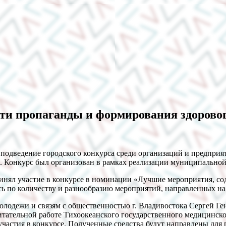
сти пропаганды и формирования здоровог
сь подведение городского конкурса среди организаций и предпр
». Конкурс был организован в рамках реализации муниципально
инял участие в конкурсе в номинации «Лучшие мероприятия, с
сь по количеству и разнообразию мероприятий, направленных на
лодежи и связям с общественностью г. Владивостока Сергей Ген
питательной работе Тихоокеанского государственного медицинск
частия в конкурсе. Полученные средства будут направлены для 