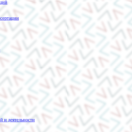
нций
сертации
е
й и деятельности