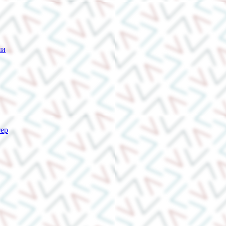
ии
тер