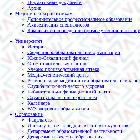
Нормативные документы
Архив
Медицинским работникам
Дополнительное профессиональное образование
Аккредитация специалистов
Комиссия по проведению промежуточной аттестац
Университет
История
Сведения об образовательной организации
Южно-Сахалинский филиал
Стоматологическая клиника
Учебно-производственная аптека
Медико-генетический центр
Региональный медицинский образовательный клас
Служба психологического здоровья
Библиотечно-информационный центр
Служба управления персоналом
Календарь
ВУЗ здорового образа жизни
Образование
Факультеты
Институты, не вошедшие в состав факультетов
Департамент образовательной деятельности
Департамент качества образования