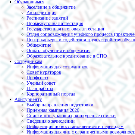
Обучающимся
Заселение в общежитие
Аккредитация
Расписание занятий
Промежуточная аттестация
Государственная итоговая аттестация
Отдел сопровождения учебного процесса (практиче
Центр карьеры и содействия трудоустройству обуч
Общежитие
Оплата обучения и общежития
Образовательное кредитование в СПО
Сотрудникам
Информация для сотрудников
Совет кураторов
Профсоюз
Ученый совет
План работы
Корпоративный портал
Абитуриенту
Выбор направления подготовки
Приемная кампания 2026
Списки поступающих, конкурсные списки
Сведения о зачислении
Информация по восстановлениям и переводам
Информация для лиц с ограниченными возможност