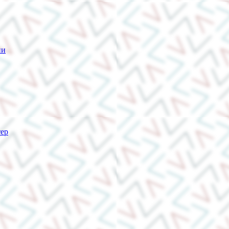
ии
тер