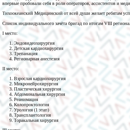
впервые пробовали себя в роли операторов, ассистентов и мед
Тихоокеанский Медицинский от всей души желает ребятам усп
Список индивидуального зачёта бригад по итогам VIII регио
I место:
Эндовидеохирургия
Детская кардиохирургия
Трепанация
Регионарная анестезия
II место:
Взрослая кардиохирургия
Микронейрохирургия
Пластическая хирургия
Абдоминальная хирургия
Реанимация
Колопроктология
Урология (1 этап)
Трансплантология
Торакальная хирургия