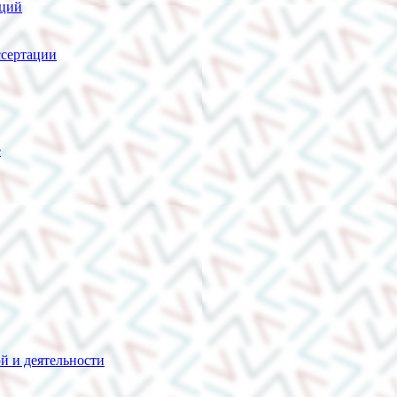
нций
сертации
е
й и деятельности