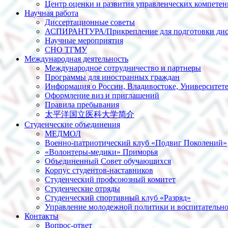
Центр оценки и развития управленческих компете
Научная работа
Диссертационные советы
АСПИРАНТУРА/Прикрепление для подготовки дис
Научные мероприятия
СНО ТГМУ
Международная деятельность
Международное сотрудничество и партнеры
Программы для иностранных граждан
Информация о России, Владивостоке, Университет
Оформление виз и приглашений
Правила пребывания
太平洋国立医科大学简介
Студенческие объединения
МЕДМОЛ
Военно-патриотический клуб «Подвиг Поколений»
«Волонтеры-медики» Приморья
Объединенный Совет обучающихся
Корпус студентов-наставников
Студенческий профсоюзный комитет
Студенческие отряды
Студенческий спортивный клуб «Разряд»
Управление молодежной политики и воспитательно
Контакты
Вопрос-ответ