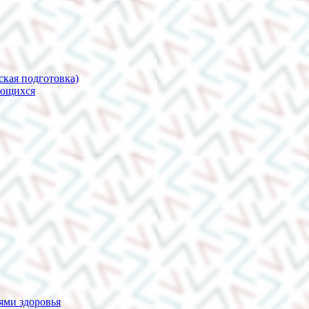
ская подготовка)
ающихся
ями здоровья