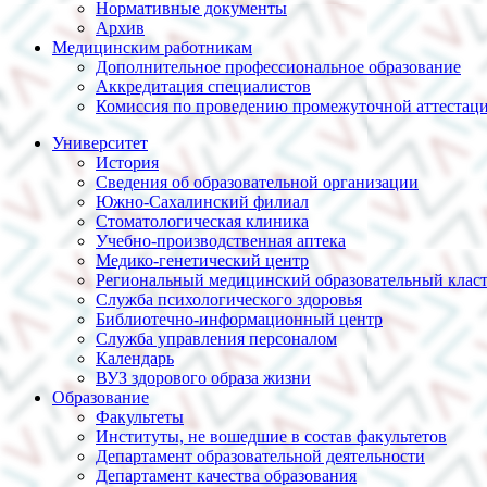
Нормативные документы
Архив
Медицинским работникам
Дополнительное профессиональное образование
Аккредитация специалистов
Комиссия по проведению промежуточной аттестац
Университет
История
Сведения об образовательной организации
Южно-Сахалинский филиал
Стоматологическая клиника
Учебно-производственная аптека
Медико-генетический центр
Региональный медицинский образовательный клас
Служба психологического здоровья
Библиотечно-информационный центр
Служба управления персоналом
Календарь
ВУЗ здорового образа жизни
Образование
Факультеты
Институты, не вошедшие в состав факультетов
Департамент образовательной деятельности
Департамент качества образования