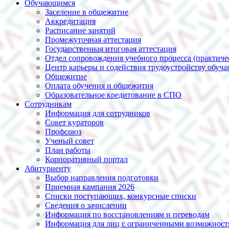
Обучающимся
Заселение в общежитие
Аккредитация
Расписание занятий
Промежуточная аттестация
Государственная итоговая аттестация
Отдел сопровождения учебного процесса (практиче
Центр карьеры и содействия трудоустройству обуч
Общежитие
Оплата обучения и общежития
Образовательное кредитование в СПО
Сотрудникам
Информация для сотрудников
Совет кураторов
Профсоюз
Ученый совет
План работы
Корпоративный портал
Абитуриенту
Выбор направления подготовки
Приемная кампания 2026
Списки поступающих, конкурсные списки
Сведения о зачислении
Информация по восстановлениям и переводам
Информация для лиц с ограниченными возможност