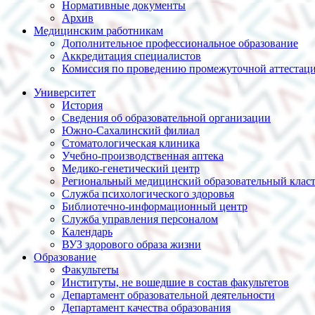
Нормативные документы
Архив
Медицинским работникам
Дополнительное профессиональное образование
Аккредитация специалистов
Комиссия по проведению промежуточной аттестац
Университет
История
Сведения об образовательной организации
Южно-Сахалинский филиал
Стоматологическая клиника
Учебно-производственная аптека
Медико-генетический центр
Региональный медицинский образовательный клас
Служба психологического здоровья
Библиотечно-информационный центр
Служба управления персоналом
Календарь
ВУЗ здорового образа жизни
Образование
Факультеты
Институты, не вошедшие в состав факультетов
Департамент образовательной деятельности
Департамент качества образования