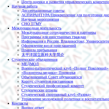
Центр оценки и развития управленческих компете
Научная работа
Диссертационные советы
АСПИРАНТУРА/Прикрепление для подготовки дис
Научные мероприятия
СНО ТГМУ
Международная деятельность
Международное сотрудничество и партнеры
Программы для иностранных граждан
Информация о России, Владивостоке, Университет
Оформление виз и приглашений
Правила пребывания
太平洋国立医科大学简介
Студенческие объединения
МЕДМОЛ
Военно-патриотический клуб «Подвиг Поколений»
«Волонтеры-медики» Приморья
Объединенный Совет обучающихся
Корпус студентов-наставников
Студенческий профсоюзный комитет
Студенческие отряды
Студенческий спортивный клуб «Разряд»
Управление молодежной политики и воспитательно
Контакты
Вопрос-ответ