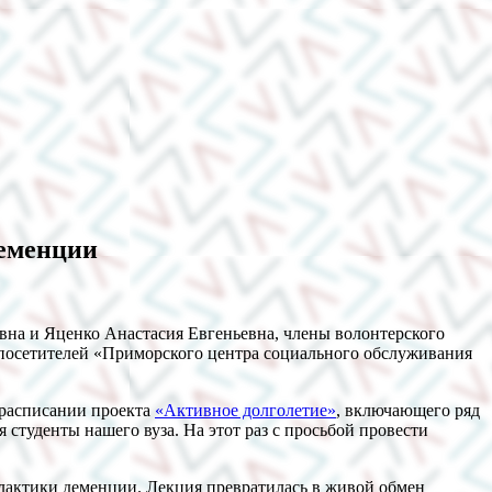
деменции
вна и Яценко Анастасия Евгеньевна, члены волонтерского
 посетителей «Приморского центра социального обслуживания
 расписании проекта
«Активное долголетие»
, включающего ряд
студенты нашего вуза. На этот раз с просьбой провести
актики деменции. Лекция превратилась в живой обмен