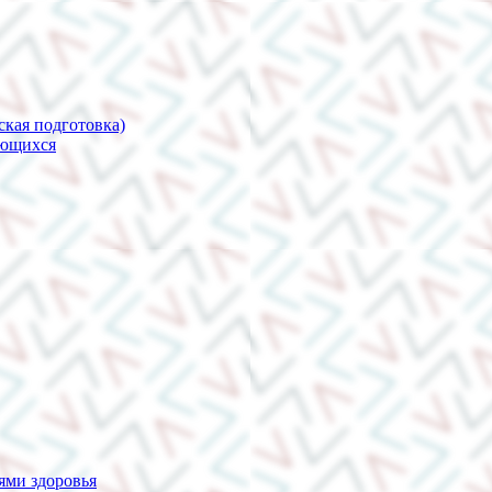
ская подготовка)
ающихся
ями здоровья