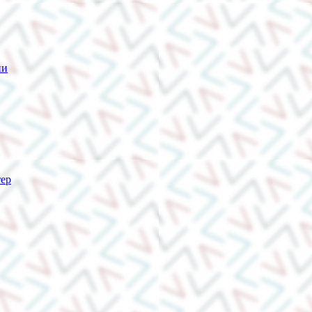
ии
тер