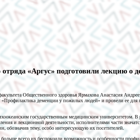
 отряда «Аргус» подготовили лекцию о 
факультета Общественного здоровья Ярмахова Анастасия Андрее
у «Профилактика деменции у пожилых людей» и провели ее для
Тихоокеанским государственным медицинским университетом. В
ения и лекционной деятельности, исполнителями части значатся 
н, обозначив тему, особо интересующую их посетителей.
ольше всего их беспокоили возможность и особенности профил