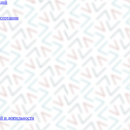
нций
сертации
е
й и деятельности