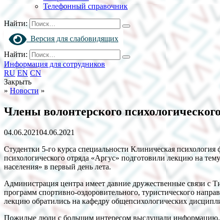
Телефонный справочник
Найти:
Версия для слабовидящих
Найти:
Информация для сотрудников
RU
EN
CN
Закрыть
»
Новости
»
Члены волонтерского психологического
04.06.2021
04.06.2021
Студентки 5-го курса специальности Клиническая психология 
психологического отряда «Аргус» подготовили лекцию на тем
населения» в первый день лета.
Администрация центра имеет давние дружественные связи с 
программ спортивно-оздоровительного, туристического направл
лекцию обратились на кафедру общепсихологических дисципли
Пожилые люди с большим интересом выслушали информацию, б