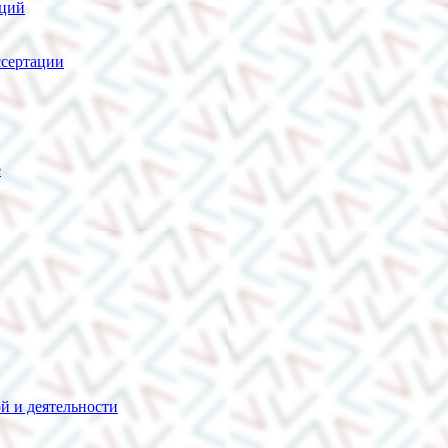
нций
сертации
е
й и деятельности