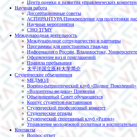
Центр оценки и развития управленческих компете
Научная работа
Диссертационные советы
АСПИРАНТУРА/Прикрепление для подготовки дис
Научные мероприятия
СНО ТГМУ
Международная деятельность
Международное сотрудничество и партнеры
Программы для иностранных граждан
Информация о России, Владивостоке, Университет
Оформление виз и приглашений
Правила пребывания
太平洋国立医科大学简介
Студенческие объединения
МЕДМОЛ
Военно-патриотический клуб «Подвиг Поколений»
«Волонтеры-медики» Приморья
Объединенный Совет обучающихся
Корпус студентов-наставников
Студенческий профсоюзный комитет
Студенческие отряды
Студенческий спортивный клуб «Разряд»
Управление молодежной политики и воспитательно
Контакты
Вопрос-ответ