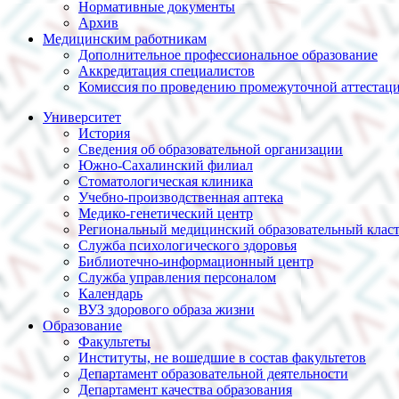
Нормативные документы
Архив
Медицинским работникам
Дополнительное профессиональное образование
Аккредитация специалистов
Комиссия по проведению промежуточной аттестац
Университет
История
Сведения об образовательной организации
Южно-Сахалинский филиал
Стоматологическая клиника
Учебно-производственная аптека
Медико-генетический центр
Региональный медицинский образовательный клас
Служба психологического здоровья
Библиотечно-информационный центр
Служба управления персоналом
Календарь
ВУЗ здорового образа жизни
Образование
Факультеты
Институты, не вошедшие в состав факультетов
Департамент образовательной деятельности
Департамент качества образования