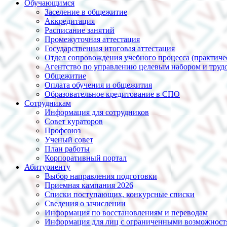
Обучающимся
Заселение в общежитие
Аккредитация
Расписание занятий
Промежуточная аттестация
Государственная итоговая аттестация
Отдел сопровождения учебного процесса (практиче
Агентство по управлению целевым набором и трудо
Общежитие
Оплата обучения и общежития
Образовательное кредитование в СПО
Сотрудникам
Информация для сотрудников
Совет кураторов
Профсоюз
Ученый совет
План работы
Корпоративный портал
Абитуриенту
Выбор направления подготовки
Приемная кампания 2026
Списки поступающих, конкурсные списки
Сведения о зачислении
Информация по восстановлениям и переводам
Информация для лиц с ограниченными возможност