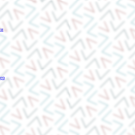
ии
тер