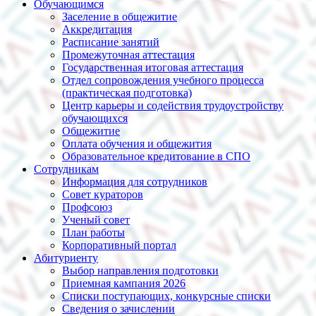
Обучающимся
Заселение в общежитие
Аккредитация
Расписание занятий
Промежуточная аттестация
Государственная итоговая аттестация
Отдел сопровождения учебного процесса
(практическая подготовка)
Центр карьеры и содействия трудоустройству
обучающихся
Общежитие
Оплата обучения и общежития
Образовательное кредитование в СПО
Сотрудникам
Информация для сотрудников
Совет кураторов
Профсоюз
Ученый совет
План работы
Корпоративный портал
Абитуриенту
Выбор направления подготовки
Приемная кампания 2026
Списки поступающих, конкурсные списки
Сведения о зачислении