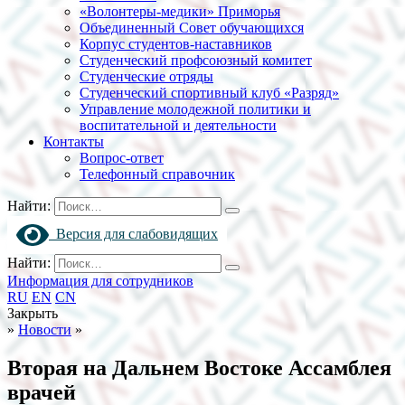
«Волонтеры-медики» Приморья
Объединенный Совет обучающихся
Корпус студентов-наставников
Студенческий профсоюзный комитет
Студенческие отряды
Студенческий спортивный клуб «Разряд»
Управление молодежной политики и
воспитательной и деятельности
Контакты
Вопрос-ответ
Телефонный справочник
Найти:
Версия для слабовидящих
Найти:
Информация для сотрудников
RU
EN
CN
Закрыть
»
Новости
»
Вторая на Дальнем Востоке Ассамблея
врачей