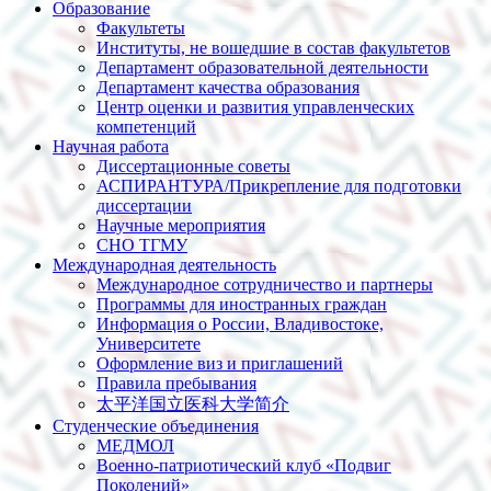
Образование
Факультеты
Институты, не вошедшие в состав факультетов
Департамент образовательной деятельности
Департамент качества образования
Центр оценки и развития управленческих
компетенций
Научная работа
Диссертационные советы
АСПИРАНТУРА/Прикрепление для подготовки
диссертации
Научные мероприятия
СНО ТГМУ
Международная деятельность
Международное сотрудничество и партнеры
Программы для иностранных граждан
Информация о России, Владивостоке,
Университете
Оформление виз и приглашений
Правила пребывания
太平洋国立医科大学简介
Студенческие объединения
МЕДМОЛ
Военно-патриотический клуб «Подвиг
Поколений»