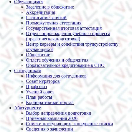
Обучающимся
Заселение в общежитие
Аккредитация
Расписание занятий
Промежуточная аттестация
Государственная итоговая аттестация
Отдел сопровождения учебного процесса
(практическая подготовка)
Центр карьеры и содействия трудоустройству
обучающихся
Общежитие
Оплата обучения и общежития
Образовательное кредитование в СПО
Сотрудникам
Информация для сотрудников
Совет кураторов
Профсоюз
Ученый совет
План работы
Корпоративный портал
Абитуриенту
Выбор направления подготовки
Приемная кампания 2026
Списки поступающих, конкурсные списки
Сведения о зачислении