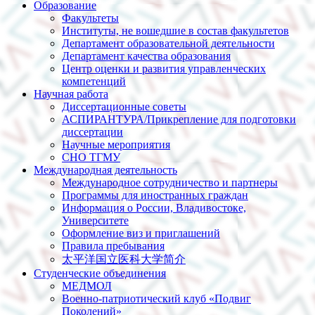
Образование
Факультеты
Институты, не вошедшие в состав факультетов
Департамент образовательной деятельности
Департамент качества образования
Центр оценки и развития управленческих
компетенций
Научная работа
Диссертационные советы
АСПИРАНТУРА/Прикрепление для подготовки
диссертации
Научные мероприятия
СНО ТГМУ
Международная деятельность
Международное сотрудничество и партнеры
Программы для иностранных граждан
Информация о России, Владивостоке,
Университете
Оформление виз и приглашений
Правила пребывания
太平洋国立医科大学简介
Студенческие объединения
МЕДМОЛ
Военно-патриотический клуб «Подвиг
Поколений»