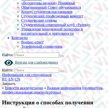
«Волонтеры-медики» Приморья
Объединенный Совет обучающихся
Корпус студентов-наставников
Студенческий профсоюзный комитет
Студенческие отряды
Студенческий спортивный клуб «Разряд»
Управление молодежной политики и
воспитательной и деятельности
Контакты
Вопрос-ответ
Телефонный справочник
Найти:
Версия для слабовидящих
Найти:
Информация для сотрудников
RU
EN
CN
Закрыть
»
Новости аккредитации
»
Важная информация (ординатура,
профессиональная переподготовка)
Инструкция о способах получения